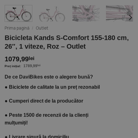
Prima pagină
/
Outlet
Bicicleta Kands S-Comfort 155-180 cm,
26″, 1 viteze, Roz – Outlet
1079,99
lei
1789,99
lei
De ce DaviBikes este o alegere bună?
●
Biciclete de calitate la un preț rezonabil
●
Cumperi direct de la producător
●
Peste 1500 de recenzii de la clienți
mulțumiți!
●
Livrare sigură la domiciliu