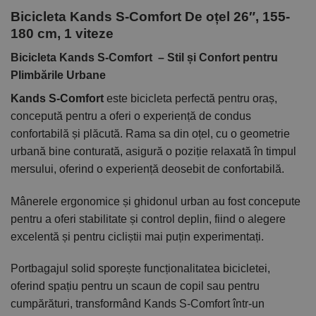
Bicicleta Kands S-Comfort De oțel 26″, 155-
180 cm, 1 viteze
Bicicleta Kands S-Comfort – Stil și Confort pentru
Plimbările Urbane
Kands S-Comfort
este bicicleta perfectă pentru oraș,
concepută pentru a oferi o experiență de condus
confortabilă și plăcută. Rama sa din oțel, cu o geometrie
urbană bine conturată, asigură o poziție relaxată în timpul
mersului, oferind o experiență deosebit de confortabilă.
Mânerele ergonomice și ghidonul urban au fost concepute
pentru a oferi stabilitate și control deplin, fiind o alegere
excelentă și pentru cicliștii mai puțin experimentați.
Portbagajul solid sporește funcționalitatea bicicletei,
oferind spațiu pentru un scaun de copil sau pentru
cumpărături, transformând Kands S-Comfort într-un