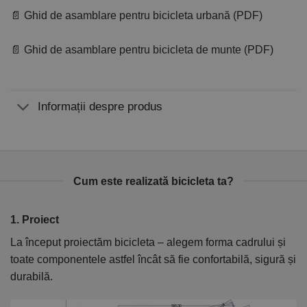
📄 Ghid de asamblare pentru bicicleta urbană (PDF)
📄 Ghid de asamblare pentru bicicleta de munte (PDF)
Informații despre produs
Cum este realizată bicicleta ta?
1. Proiect
2
La început proiectăm bicicleta – alegem forma cadrului și
În
toate componentele astfel încât să fie confortabilă, sigură și
el
durabilă.
ca