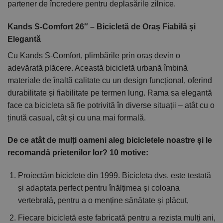
partener de încredere pentru deplasările zilnice.
Kands S-Comfort 26″ – Bicicletă de Oraș Fiabilă și
Elegantă
Cu Kands S-Comfort, plimbările prin oraș devin o
adevărată plăcere. Această bicicletă urbană îmbină
materiale de înaltă calitate cu un design funcțional, oferind
durabilitate și fiabilitate pe termen lung. Rama sa elegantă
face ca bicicleta să fie potrivită în diverse situații – atât cu o
ținută casual, cât și cu una mai formală.
De ce atât de mulți oameni aleg bicicletele noastre și le
recomandă prietenilor lor? 10 motive:
Proiectăm biciclete din 1999. Bicicleta dvs. este testată
și adaptata perfect pentru înălțimea și coloana
vertebrală, pentru a o menține sănătate și plăcut,
Fiecare bicicletă este fabricată pentru a rezista mulți ani,