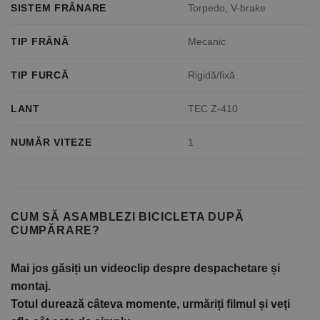
SISTEM FRÂNARE
Torpedo, V-brake
TIP FRÂNĂ
Mecanic
TIP FURCĂ
Rigidă/fixă
LANT
TEC Z-410
NUMĂR VITEZE
1
CUM SĂ ASAMBLEZI BICICLETA DUPĂ
CUMPĂRARE?
Mai jos găsiți un videoclip despre despachetare și
montaj.
Totul durează câteva momente, urmăriți filmul și veți