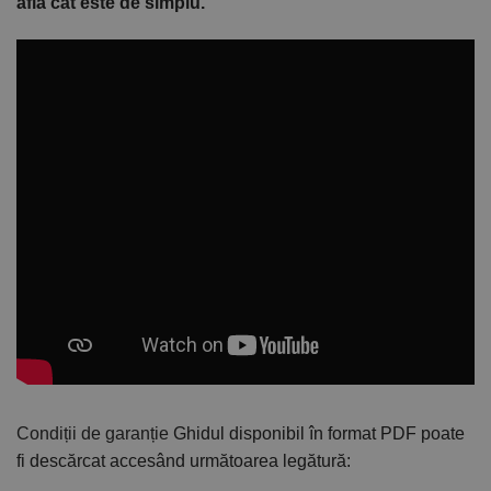
afla cât este de simplu.
Condiții de garanție
Ghidul disponibil în format PDF poate
fi descărcat accesând următoarea legătură: