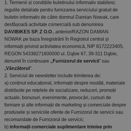
1. Termenii și condițiile buletinului informativ stabilesc
regulile detaliate pentru furnizarea serviciului gratuit de
buletin informativ de către domnul Damian Nowak, care
desfășoară activitate comercială sub denumirea
DAVIBIKES
SP. Z O.O
., anterior/RAZON DAMIAN
NOWAK pe baza înregistrării în Registrul central și
informații privind activitatea economică, NIP 8172223405,
REGON 54338271600000 ul. Dąbie 67, 39-311 Dąbie,
denumit în continuare
„Furnizorul de servicii
” sau
„
Vânzătorul
”.
2. Serviciul de newsletter include trimiterea de:
a) conținut educațional, informații despre noutăți, materiale
distribuite pe rețelele de socializare, reduceri, promoții
actuale, bonusuri, evenimente, provocări, cursuri de
formare și alte informații de marketing și comerciale despre
produsele și serviciile oferite de Furnizorul de servicii sau
recomandate de Furnizorul de servicii;
b)
informații comerciale suplimentare trimise prin