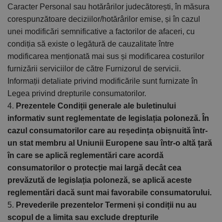
Caracter Personal sau hotărârilor judecătorești, în măsura
corespunzătoare deciziilor/hotărârilor emise, și în cazul
unei modificări semnificative a factorilor de afaceri, cu
condiția să existe o legătură de cauzalitate între
modificarea menționată mai sus și modificarea costurilor
furnizării serviciilor de către Furnizorul de servicii.
Informații detaliate privind modificările sunt furnizate în
Legea privind drepturile consumatorilor.
4.
Prezentele Condiții generale ale buletinului
informativ sunt reglementate de legislația poloneză. În
cazul consumatorilor care au reședința obișnuită într-
un stat membru al Uniunii Europene sau într-o altă țară
în care se aplică reglementări care acordă
consumatorilor o protecție mai largă decât cea
prevăzută de legislația poloneză, se aplică aceste
reglementări dacă sunt mai favorabile consumatorului.
5.
Prevederile prezentelor Termeni și condiții nu au
scopul de a limita sau exclude drepturile