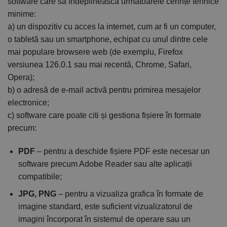
software care să îndeplinească următoarele cerințe tehnice
minime:
a) un dispozitiv cu acces la internet, cum ar fi un computer,
o tabletă sau un smartphone, echipat cu unul dintre cele
mai populare browsere web (de exemplu, Firefox
versiunea 126.0.1 sau mai recentă, Chrome, Safari,
Opera);
b) o adresă de e-mail activă pentru primirea mesajelor
electronice;
c) software care poate citi și gestiona fișiere în formate
precum:
PDF
– pentru a deschide fișiere PDF este necesar un
software precum Adobe Reader sau alte aplicații
compatibile;
JPG, PNG
– pentru a vizualiza grafica în formate de
imagine standard, este suficient vizualizatorul de
imagini încorporat în sistemul de operare sau un