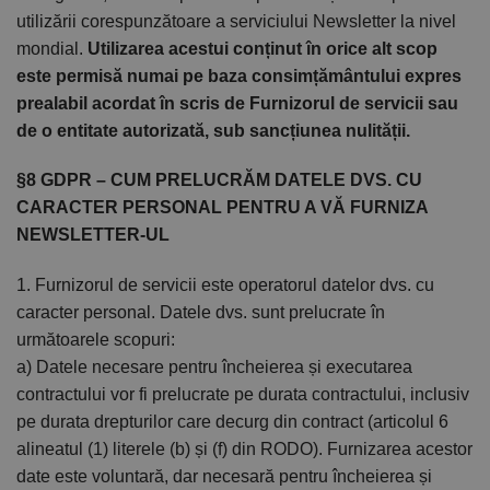
utilizării corespunzătoare a serviciului Newsletter la nivel
mondial.
Utilizarea acestui conținut în orice alt scop
este permisă numai pe baza consimțământului expres
prealabil acordat în scris de Furnizorul de servicii sau
de o entitate autorizată, sub sancțiunea nulității.
§8 GDPR – CUM PRELUCRĂM DATELE DVS. CU
CARACTER PERSONAL PENTRU A VĂ FURNIZA
NEWSLETTER-UL
1. Furnizorul de servicii este operatorul datelor dvs. cu
caracter personal. Datele dvs. sunt prelucrate în
următoarele scopuri:
a) Datele necesare pentru încheierea și executarea
contractului vor fi prelucrate pe durata contractului, inclusiv
pe durata drepturilor care decurg din contract (articolul 6
alineatul (1) literele (b) și (f) din RODO). Furnizarea acestor
date este voluntară, dar necesară pentru încheierea și