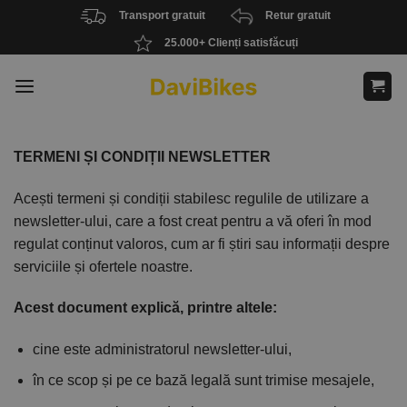
Skip
Transport gratuit
Retur gratuit
to
25.000+ Clienți satisfăcuți
content
TERMENI ȘI CONDIȚII NEWSLETTER
Acești termeni și condiții stabilesc regulile de utilizare a
newsletter-ului, care a fost creat pentru a vă oferi în mod
regulat conținut valoros, cum ar fi știri sau informații despre
serviciile și ofertele noastre.
Acest document explică, printre altele:
cine este administratorul newsletter-ului,
în ce scop și pe ce bază legală sunt trimise mesajele,