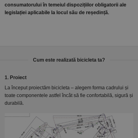
consumatorului în temeiul dispozițiilor obligatorii ale
legislației aplicabile la locul său de reședință.
Cum este realizată bicicleta ta?
1. Proiect
2
La început proiectăm bicicleta – alegem forma cadrului și
În
toate componentele astfel încât să fie confortabilă, sigură și
el
durabilă.
ca