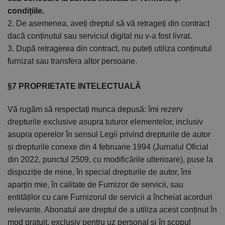
condițiile.
2. De asemenea, aveți dreptul să vă retrageți din contract
dacă conținutul sau serviciul digital nu v-a fost livrat.
3. După retragerea din contract, nu puteți utiliza conținutul
furnizat sau transfera altor persoane.
§7 PROPRIETATE INTELECTUALĂ
Vă rugăm să respectați munca depusă: îmi rezerv
drepturile exclusive asupra tuturor elementelor, inclusiv
asupra operelor în sensul Legii privind drepturile de autor
și drepturile conexe din 4 februarie 1994 (Jurnalul Oficial
din 2022, punctul 2509, cu modificările ulterioare), puse la
dispoziție de mine, în special drepturile de autor, îmi
aparțin mie, în calitate de Furnizor de servicii, sau
entităților cu care Furnizorul de servicii a încheiat acorduri
relevante. Abonatul are dreptul de a utiliza acest conținut în
mod gratuit, exclusiv pentru uz personal și în scopul