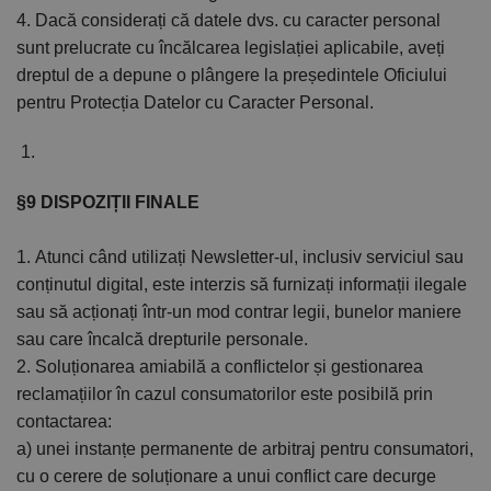
4. Dacă considerați că datele dvs. cu caracter personal
sunt prelucrate cu încălcarea legislației aplicabile, aveți
dreptul de a depune o plângere la președintele Oficiului
pentru Protecția Datelor cu Caracter Personal.
§9 DISPOZIȚII FINALE
1. Atunci când utilizați Newsletter-ul, inclusiv serviciul sau
conținutul digital, este interzis să furnizați informații ilegale
sau să acționați într-un mod contrar legii, bunelor maniere
sau care încalcă drepturile personale.
2. Soluționarea amiabilă a conflictelor și gestionarea
reclamațiilor în cazul consumatorilor este posibilă prin
contactarea:
a) unei instanțe permanente de arbitraj pentru consumatori,
cu o cerere de soluționare a unui conflict care decurge