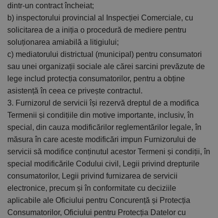
dintr-un contract încheiat;
b) inspectorului provincial al Inspecției Comerciale, cu
solicitarea de a iniția o procedură de mediere pentru
soluționarea amiabilă a litigiului;
c) mediatorului districtual (municipal) pentru consumatori
sau unei organizații sociale ale cărei sarcini prevăzute de
lege includ protecția consumatorilor, pentru a obține
asistență în ceea ce privește contractul.
3. Furnizorul de servicii își rezervă dreptul de a modifica
Termenii și condițiile din motive importante, inclusiv, în
special, din cauza modificărilor reglementărilor legale, în
măsura în care aceste modificări impun Furnizorului de
servicii să modifice conținutul acestor Termeni și condiții, în
special modificările Codului civil, Legii privind drepturile
consumatorilor, Legii privind furnizarea de servicii
electronice, precum și în conformitate cu deciziile
aplicabile ale Oficiului pentru Concurență și Protecția
Consumatorilor, Oficiului pentru Protecția Datelor cu