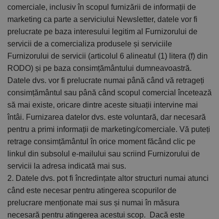
comerciale, inclusiv în scopul furnizării de informații de
marketing ca parte a serviciului Newsletter, datele vor fi
prelucrate pe baza interesului legitim al Furnizorului de
servicii de a comercializa produsele și serviciile
Furnizorului de servicii (articolul 6 alineatul (1) litera (f) din
RODO) și pe baza consimțământului dumneavoastră.
Datele dvs. vor fi prelucrate numai până când vă retrageți
consimțământul sau până când scopul comercial încetează
să mai existe, oricare dintre aceste situații intervine mai
întâi. Furnizarea datelor dvs. este voluntară, dar necesară
pentru a primi informații de marketing/comerciale. Vă puteți
retrage consimțământul în orice moment făcând clic pe
linkul din subsolul e-mailului sau scriind Furnizorului de
servicii la adresa indicată mai sus.
2. Datele dvs. pot fi încredințate altor structuri numai atunci
când este necesar pentru atingerea scopurilor de
prelucrare menționate mai sus și numai în măsura
necesară pentru atingerea acestui scop. Dacă este