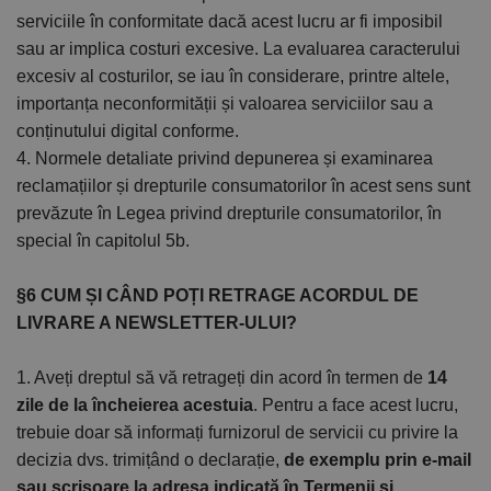
serviciile în conformitate dacă acest lucru ar fi imposibil
sau ar implica costuri excesive. La evaluarea caracterului
excesiv al costurilor, se iau în considerare, printre altele,
importanța neconformității și valoarea serviciilor sau a
conținutului digital conforme.
4. Normele detaliate privind depunerea și examinarea
reclamațiilor și drepturile consumatorilor în acest sens sunt
prevăzute în Legea privind drepturile consumatorilor, în
special în capitolul 5b.
§6 CUM ȘI CÂND POȚI RETRAGE ACORDUL DE
LIVRARE A NEWSLETTER-ULUI?
1. Aveți dreptul să vă retrageți din acord în termen de
14
zile de la încheierea acestuia
. Pentru a face acest lucru,
trebuie doar să informați furnizorul de servicii cu privire la
decizia dvs. trimițând o declarație,
de exemplu prin e-mail
sau scrisoare la adresa indicată în Termenii și