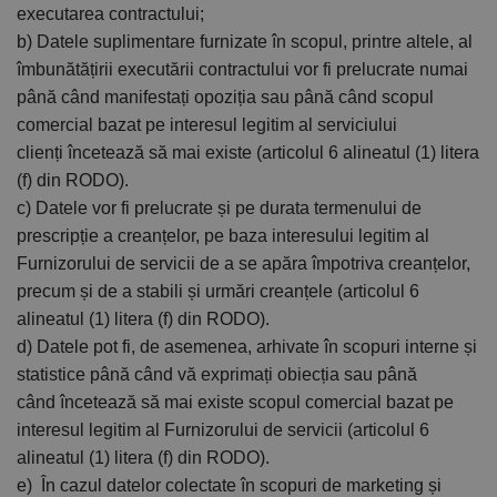
executarea contractului;
b) Datele suplimentare furnizate în scopul, printre altele, al
îmbunătățirii executării contractului vor fi prelucrate numai
până când manifestați opoziția sau până când scopul
comercial bazat pe interesul legitim al serviciului
clienți încetează să mai existe (articolul 6 alineatul (1) litera
(f) din RODO).
c) Datele vor fi prelucrate și pe durata termenului de
prescripție a creanțelor, pe baza interesului legitim al
Furnizorului de servicii de a se apăra împotriva creanțelor,
precum și de a stabili și urmări creanțele (articolul 6
alineatul (1) litera (f) din RODO).
d) Datele pot fi, de asemenea, arhivate în scopuri interne și
statistice până când vă exprimați obiecția sau până
când încetează să mai existe scopul comercial bazat pe
interesul legitim al Furnizorului de servicii (articolul 6
alineatul (1) litera (f) din RODO).
e) În cazul datelor colectate în scopuri de marketing și