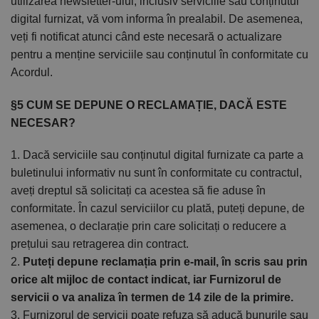
utilizarea newsletter-ului, inclusiv serviciile sau conținutul
digital furnizat, vă vom informa în prealabil. De asemenea,
veți fi notificat atunci când este necesară o actualizare
pentru a menține serviciile sau conținutul în conformitate cu
Acordul.
§5 CUM SE DEPUNE O RECLAMAȚIE, DACĂ ESTE
NECESAR?
1. Dacă serviciile sau conținutul digital furnizate ca parte a
buletinului informativ nu sunt în conformitate cu contractul,
aveți dreptul să solicitați ca acestea să fie aduse în
conformitate. În cazul serviciilor cu plată, puteți depune, de
asemenea, o declarație prin care solicitați o reducere a
prețului sau retragerea din contract.
2.
Puteți depune reclamația prin e-mail, în scris sau prin
orice alt mijloc de contact indicat, iar Furnizorul de
servicii o va analiza în termen de 14 zile de la primire.
3. Furnizorul de servicii poate refuza să aducă bunurile sau