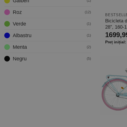
Galben
(1)
Roz
(12)
BESTSELL
Bicicleta
Verde
(1)
28″, 160-
1699,9
Albastru
(1)
Menta
(2)
Negru
(5)