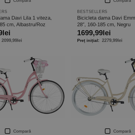
Compară
Compară
ERS
BESTSELLERS
dama Davi Lila 1 viteza,
Bicicleta dama Davi Emma
185 cm, Albastru/Roz
28″, 160-185 cm, Negru
9
lei
1699,99
lei
2099,99
lei
2279,99
lei
Compară
Compară