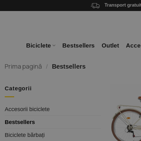
Skip
Transport gratui
to
content
Biciclete
Bestsellers
Outlet
Acces
Prima pagină
/
Bestsellers
Categorii
Accesorii biciclete
Bestsellers
Biciclete bărbați