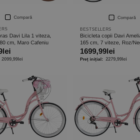
Compară
Compară
ERS
BESTSELLERS
oras Davi Lila 1 viteza,
Bicicleta copii Davi Ameli
180 cm, Maro Cafeniu
165 cm, 7 viteze, Roz/Ne
9
lei
1699,99
lei
2099,99
lei
2279,99
lei