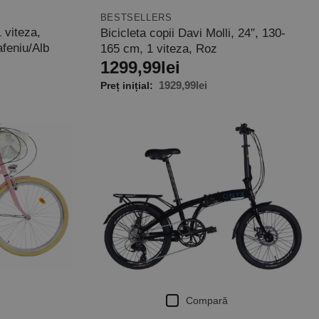
BESTSELLERS
 viteza,
Bicicleta copii Davi Molli, 24″, 130-
feniu/Alb
165 cm, 1 viteza, Roz
1299,99
lei
1929,99
lei
Compară