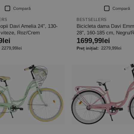
Compară
Compară
ERS
BESTSELLERS
copii Davi Amelia 24″, 130-
Bicicleta dama Davi Emma
 viteze, Roz/Crem
28″, 160-185 cm, Negru/
9
lei
1699,99
lei
2279,99
lei
2279,99
lei