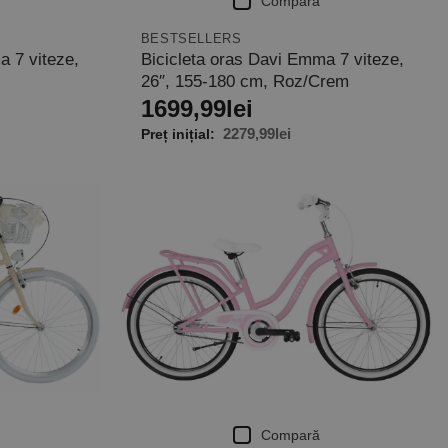
Compară
BESTSELLERS
 7 viteze,
Bicicleta oras Davi Emma 7 viteze,
26″, 155-180 cm, Roz/Crem
1699,99
lei
2279,99
lei
Compară