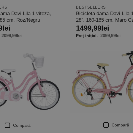
ERS
BESTSELLERS
dama Davi Lila 1 viteza,
Bicicleta dama Davi Lila 1
185 cm, Roz/Negru
28″, 160-185 cm, Maro Ca
9
lei
1499,99
lei
2099,99
lei
2099,99
lei
Compară
Compară