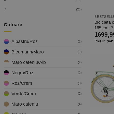
7
(21)
BESTSELL
Bicicleta 
Culoare
165 cm, 7
1699,9
Albastru/Roz
(2)
Bleumarin/Maro
(1)
Maro cafeniu/Alb
(2)
Negru/Roz
(2)
Roz/Crem
(3)
Verde/Crem
(2)
Maro cafeniu
(4)