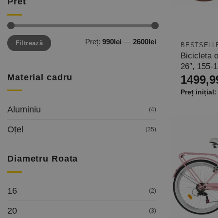
Pret
Preț
Preț
Preț:
990lei
—
2600lei
Filtrează
minim
maxim
BESTSELL
Bicicleta 
26″, 155-
Material cadru
1499,9
Aluminiu
(4)
Oțel
(35)
Diametru Roata
16
(2)
20
(3)