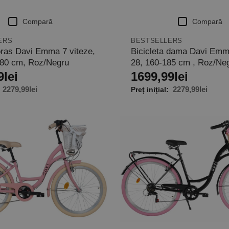
Compară
Compară
ERS
BESTSELLERS
 oras Davi Emma 7 viteze,
Bicicleta dama Davi Emma
180 cm, Roz/Negru
28, 160-185 cm , Roz/Ne
9
lei
1699,99
lei
2279,99
lei
2279,99
lei