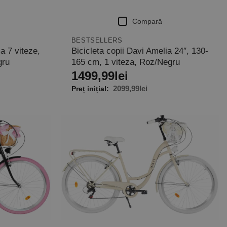
Compară
BESTSELLERS
 7 viteze,
Bicicleta copii Davi Amelia 24″, 130-
gru
165 cm, 1 viteza, Roz/Negru
1499,99
lei
2099,99
lei