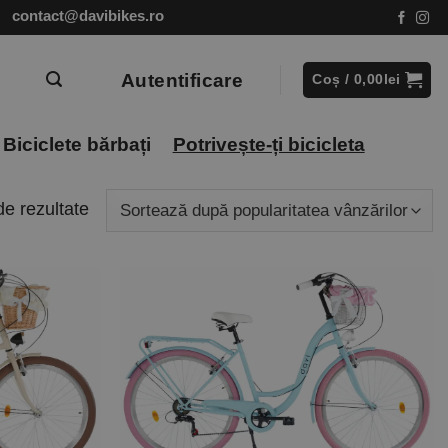
contact@davibikes.ro
Autentificare
Coș /
0,00
lei
Biciclete bărbați
Potrivește-ți bicicleta
Sortat
de rezultate
după
popularitate