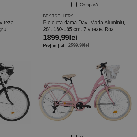
Compară
BESTSELLERS
viteza,
Bicicleta dama Davi Maria Aluminiu,
gru
28″, 160-185 cm, 7 viteze, Roz
1899,99
lei
2599,99
lei