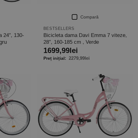
Compară
BESTSELLERS
Bicicleta dama Davi Emma 7 viteze,
a 24″, 130-
28″, 160-185 cm , Verde
gru
1699,99
lei
2279,99
lei