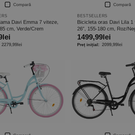
Compară
Compară
ERS
BESTSELLERS
 dama Davi Emma 7 viteze,
Bicicleta oras Davi Lila 1 
185 cm, Verde/Crem
26″, 155-180 cm, Roz/Ne
9
lei
1499,99
lei
2279,99
lei
2099,99
lei