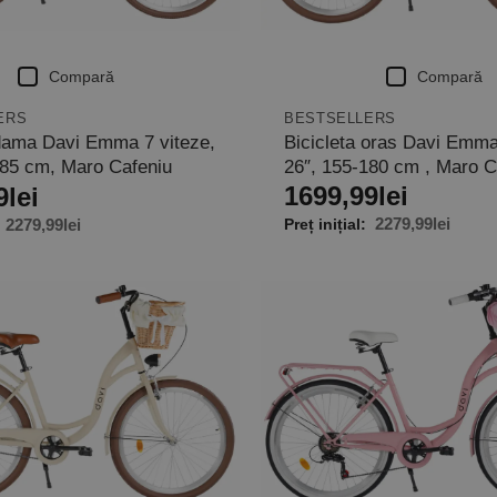
Compară
Compară
BESTSELLERS
ERS
Bicicleta oras Davi Emma
 dama Davi Emma 7 viteze,
26″, 155-180 cm , Maro C
185 cm, Maro Cafeniu
1699,99
lei
9
lei
2279,99
lei
2279,99
lei