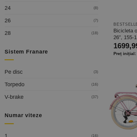
24
(8)
26
(7)
BESTSELL
Bicicleta
28
(18)
26″, 155-
1699,9
Sistem Franare
Pe disc
(3)
Torpedo
(16)
V-brake
(37)
Numar viteze
1
(16)