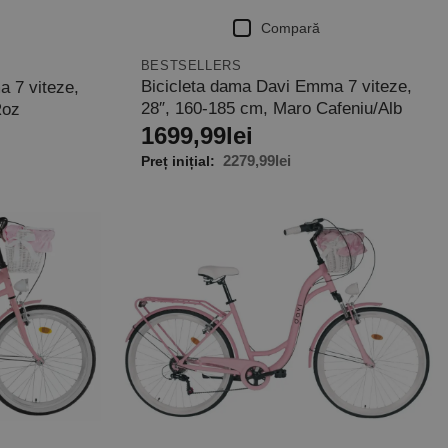
Compară
BESTSELLERS
Bicicleta dama Davi Emma 7 viteze,
 7 viteze,
28″, 160-185 cm, Maro Cafeniu/Alb
Roz
1699,99
lei
2279,99
lei