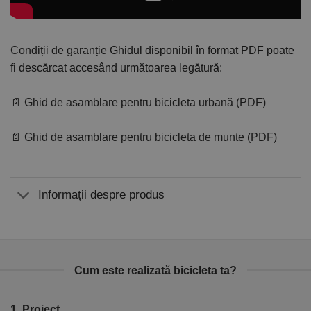
Condiții de garanție
Ghidul disponibil în format PDF poate
fi descărcat accesând următoarea legătură:
📄 Ghid de asamblare pentru bicicleta urbană (PDF)
📄 Ghid de asamblare pentru bicicleta de munte (PDF)
Informații despre produs
Cum este realizată bicicleta ta?
1. Proiect
2