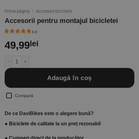
Prima pagină
/
Accesorii biciclete
Accesorii pentru montajul bicicletei
5.0
49,99
lei
Cantitate Accesorii pentru montajul bicicletei
Adaugă în coș
Compară
De ce DaviBikes este o alegere bună?
●
Biciclete de calitate la un preț rezonabil
●
Cumperi direct de la producător