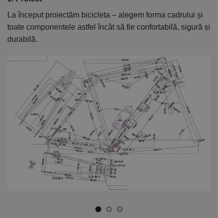
La început proiectăm bicicleta – alegem forma cadrului și
În
toate componentele astfel încât să fie confortabilă, sigură și
el
durabilă.
ca