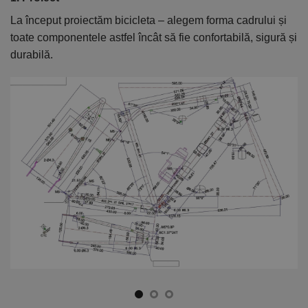
La început proiectăm bicicleta – alegem forma cadrului și
În
toate componentele astfel încât să fie confortabilă, sigură și
el
durabilă.
ca