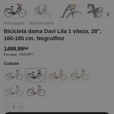
Prima pagină
/
Biciclete dama
Bicicleta dama Davi Lila 1 viteza, 28″,
160-185 cm, Negru/Roz
1499,99
lei
2099,99
lei
Culoare
Cantitate Bicicleta dama Davi Lila 1 viteza, 28", 160-185 cm, Ne