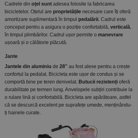
Cadrele din
oțel sunt
adesea folosite la fabricarea
bicicletelor. Oțelul are
proprietățile
necesare care îți oferă
amortizare suplimentară în timpul
pedalării
. Cadrul este
conceput pentru a asigura o poziție confortabilă,
verticală
,
în timpul plimbărilor. Cadrul ușor permite o
manevrare
ușoară și o călătorie plăcută.
Jante
Jantele din aluminiu
de
28”
au fost alese pentru a crește
confortul la pedalat. Bicicleta este ușor de condus și se
comportă bine pe teren denivelat.
Butucii rezistenți
oferă
durabilitate pe termen lung. Anvelopele subțiri contribuie la
o rulare lină și confortabilă. Bicicleta are apărătoare, astfel
că se descurcă excelent pe suprafețe umede, menținându-
ți hainele curate.