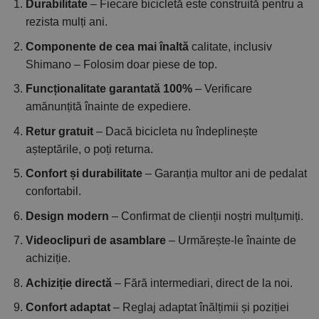
Durabilitate
– Fiecare bicicletă este construită pentru a
rezista mulți ani.
Componente de cea mai înaltă
calitate, inclusiv
Shimano – Folosim doar piese de top.
Funcționalitate garantată 100%
– Verificare
amănunțită înainte de expediere.
Retur gratuit
– Dacă bicicleta nu îndeplinește
așteptările, o poți returna.
Confort și durabilitate
– Garanția multor ani de pedalat
confortabil.
Design modern
– Confirmat de clienții noștri mulțumiți.
Videoclipuri de asamblare
– Urmărește-le înainte de
achiziție.
Achiziție directă
– Fără intermediari, direct de la noi.
Confort adaptat
– Reglaj adaptat înălțimii și poziției