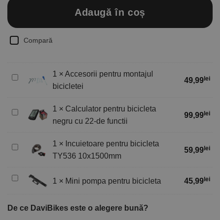
Adaugă în coș
Compară
1
×
Accesorii pentru montajul
Accesorii
lei
49,99
bicicletei
pentru
montajul
1
×
Calculator pentru bicicleta
bicicletei
Calculator
lei
99,99
negru cu 22-de functii
pentru
bicicleta
1
×
Incuietoare pentru bicicleta
negru
Incuietoare
lei
59,99
cu
TY536 10x1500mm
pentru
22-
bicicleta
de
Mini
TY536
lei
1
×
Mini pompa pentru bicicleta
45,99
functii
pompa
10x1500mm
pentru
De ce DaviBikes este o alegere bună?
bicicleta