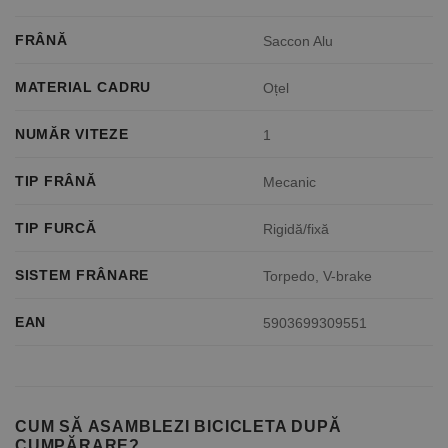
FRÂNĂ
Saccon Alu
MATERIAL CADRU
Oțel
NUMĂR VITEZE
1
TIP FRÂNĂ
Mecanic
TIP FURCĂ
Rigidă/fixă
SISTEM FRÂNARE
Torpedo, V-brake
EAN
5903699309551
CUM SĂ ASAMBLEZI BICICLETA DUPĂ
CUMPĂRARE?