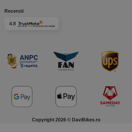
Recenzii
4.8
Bazat pe
3860
recenzii
din toate timpurile
Copyright 2026 © DaviBikes.ro