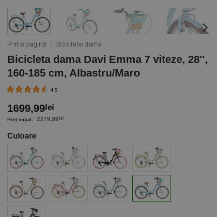
Prima pagină
/
Biciclete dama
Bicicleta dama Davi Emma 7 viteze, 28″,
160-185 cm, Albastru/Maro
4.5
1699,99
lei
2279,99
lei
Culoare