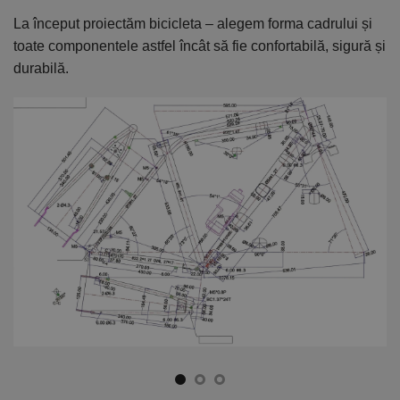
La început proiectăm bicicleta – alegem forma cadrului și
În
toate componentele astfel încât să fie confortabilă, sigură și
el
durabilă.
ca