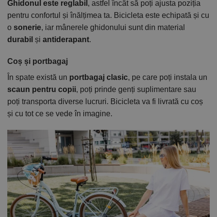
Ghidonul este reglabil
, astfel încât să poți ajusta poziția
pentru confortul și înălțimea ta. Bicicleta este echipată și cu
o
sonerie
, iar mânerele ghidonului sunt din material
durabil
și
antiderapant
.
Coș și portbagaj
În spate există un
portbagaj clasic
, pe care poți instala un
scaun pentru copii
, poți prinde genți suplimentare sau
poți transporta diverse lucruri. Bicicleta va fi livrată cu coș
și cu tot ce se vede în imagine.