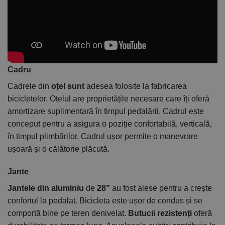
Cadru
Cadrele din
oțel sunt
adesea folosite la fabricarea
bicicletelor. Oțelul are proprietățile necesare care îți oferă
amortizare suplimentară în timpul pedalării. Cadrul este
conceput pentru a asigura o poziție confortabilă, verticală,
în timpul plimbărilor. Cadrul ușor permite o manevrare
ușoară și o călătorie plăcută.
Jante
Jantele din aluminiu
de
28”
au fost alese pentru a crește
confortul la pedalat. Bicicleta este ușor de condus și se
comportă bine pe teren denivelat.
Butucii rezistenți
oferă