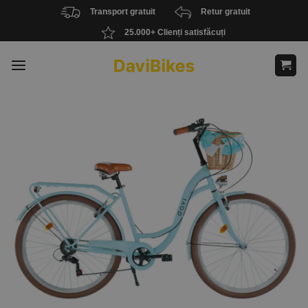
Skip
Transport gratuit
Retur gratuit
to
25.000+ Clienți satisfăcuți
content