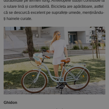
durabilitate pe termen lung. Anvelopele subțiri contribuie la
o rulare lină și confortabilă. Bicicleta are apărătoare, astfel
că se descurcă excelent pe suprafețe umede, menținându-
ți hainele curate.
Ghidon