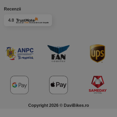
Recenzii
4.8
Bazat pe
3860
recenzii
din toate timpurile
Copyright 2026 © DaviBikes.ro