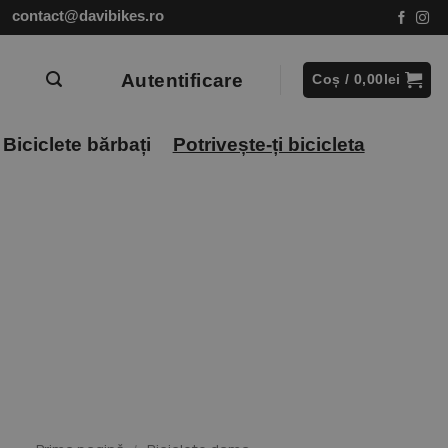
contact@davibikes.ro
Autentificare
Coș /
0,00
lei
Biciclete bărbați
Potrivește-ți bicicleta