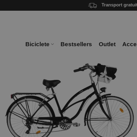
Skip
Transport gratui
to
content
Biciclete
Bestsellers
Outlet
Acces