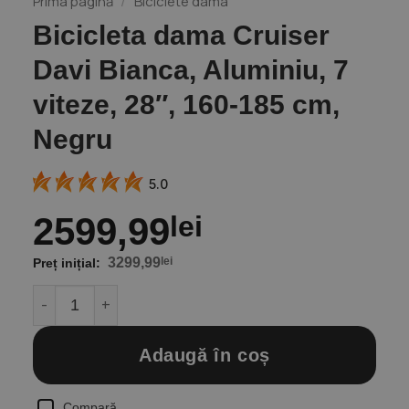
Prima pagină
/
Biciclete dama
Bicicleta dama Cruiser
Davi Bianca, Aluminiu, 7
viteze, 28″, 160-185 cm,
Negru
5.0
2599,99
lei
3299,99
lei
Cantitate Bicicleta dama Cruiser Davi Bianca, Aluminiu
Adaugă în coș
Compară