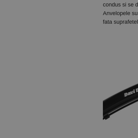
condus si se d
Anvelopele sub
fata suprafete