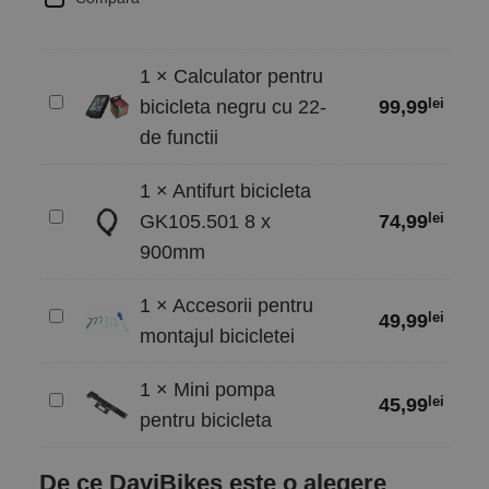
1
×
Calculator pentru
Calculator
lei
bicicleta negru cu 22-
99,99
pentru
de functii
bicicleta
negru
1
×
Antifurt bicicleta
cu
Antifurt
lei
GK105.501 8 x
74,99
22-
bicicleta
900mm
de
GK105.501
functii
8
1
×
Accesorii pentru
Accesorii
lei
49,99
x
montajul bicicletei
pentru
900mm
montajul
1
×
Mini pompa
bicicletei
Mini
lei
45,99
pentru bicicleta
pompa
pentru
De ce DaviBikes este o alegere
bicicleta