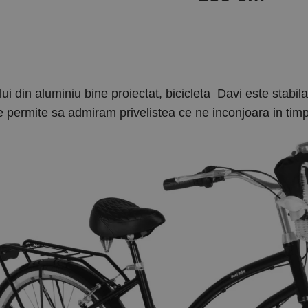
lui din aluminiu bine proiectat, bicicleta Davi este stabi
e permite sa admiram privelistea ce ne inconjoara in timpu