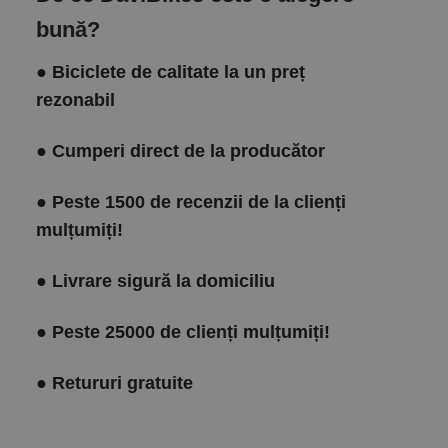
bună?
●
Biciclete de calitate la un preț
rezonabil
●
Cumperi direct de la producător
●
Peste 1500 de recenzii de la clienți
mulțumiți!
●
Livrare sigură la domiciliu
●
Peste 25000 de clienți mulțumiți!
●
Retururi gratuite