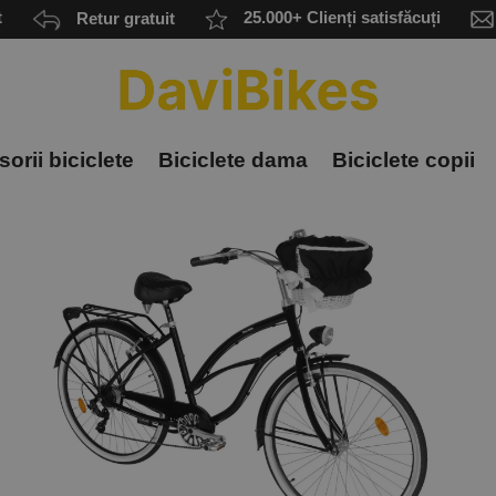
t
Retur gratuit
25.000+ Clienți satisfăcuți
orii biciclete
Biciclete dama
Biciclete copii