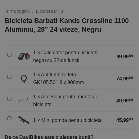
Prima pagină
/
Biciclete MTB
Bicicleta Barbati Kands Crossline 1100
Aluminiu, 28” 24 viteze, Negru
1
×
Calculator pentru bicicleta
Calculator
lei
99,99
negru cu 22-de functii
pentru
bicicleta
1
×
Antifurt bicicleta
negru
Antifurt
lei
74,99
cu
GK105.501 8 x 900mm
bicicleta
22-
GK105.501
de
1
×
Accesorii pentru montajul
8
Accesorii
lei
49,99
functii
x
bicicletei
pentru
900mm
montajul
Mini
bicicletei
lei
1
×
Mini pompa pentru bicicleta
45,99
pompa
pentru
De ce DaviBikes este o alegere bună?
bicicleta