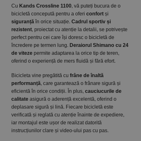
Cu
Kands Crossline 1100
, vă puteți bucura de o
bicicletă concepută pentru a oferi
confort
și
siguranță
în orice situație.
Cadrul sportiv și
rezistent
, proiectat cu atenție la detalii, se potrivește
perfect pentru cei care își doresc o bicicletă de
încredere pe termen lung.
Deraiorul Shimano cu 24
de viteze
permite adaptarea la orice tip de teren,
oferind o experiență de mers fluidă și fără efort.
Bicicleta vine pregătită cu
frâne de înaltă
performanță
, care garantează o frânare sigură și
eficientă în orice condiții. În plus,
cauciucurile de
calitate
asigură o aderență excelentă, oferind o
deplasare sigură și lină. Fiecare bicicletă este
verificată și reglată cu atenție înainte de expediere,
iar montajul este ușor de realizat datorită
instrucțiunilor clare și video-ului pas cu pas.