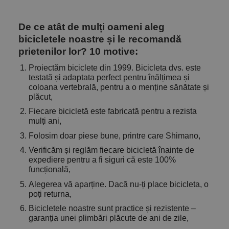
De ce atât de mulți oameni aleg
bicicletele noastre și le recomandă
prietenilor lor? 10 motive:
Proiectăm biciclete din 1999. Bicicleta dvs. este
testată și adaptata perfect pentru înălțimea și
coloana vertebrală, pentru a o menține sănătate și
plăcut,
Fiecare bicicletă este fabricată pentru a rezista
mulți ani,
Folosim doar piese bune, printre care Shimano,
Verificăm și reglăm fiecare bicicletă înainte de
expediere pentru a fi siguri că este 100%
funcțională,
Alegerea vă aparține. Dacă nu-ți place bicicleta, o
poți returna,
Bicicletele noastre sunt practice și rezistente –
garanția unei plimbări plăcute de ani de zile,