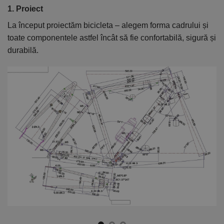
1. Proiect
2
La început proiectăm bicicleta – alegem forma cadrului și
În
toate componentele astfel încât să fie confortabilă, sigură și
el
durabilă.
ca