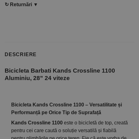
↻
Returnări ▼
DESCRIERE
Bicicleta Barbati Kands Crossline 1100
Aluminiu, 28” 24 viteze
Bicicleta Kands Crossline 1100 – Versatilitate și
Performanță pe Orice Tip de Suprafață
Kands Crossline 1100
este o bicicletă de top, creată
pentru cei care caută o soluție versatilă și fiabilă
pentru plimbările pe orice teren. Fie că este vorba de