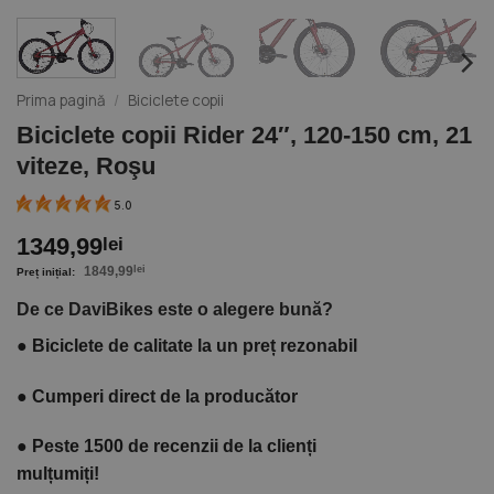
Prima pagină
/
Biciclete copii
Biciclete copii Rider 24″, 120-150 cm, 21
viteze, Roşu
5.0
1349,99
lei
1849,99
lei
De ce DaviBikes este o alegere bună?
●
Biciclete de calitate la un preț rezonabil
●
Cumperi direct de la producător
●
Peste 1500 de recenzii de la clienți
mulțumiți!