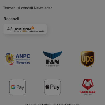
Termeni și condiții Newsletter
Recenzii
4.8
Bazat pe
3856
recenzii
din toate timpurile