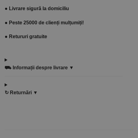
●
Livrare sigură la domiciliu
●
Peste 25000 de clienți mulțumiți!
●
Retururi gratuite
⛟
Informații despre livrare ▼
↻
Returnări ▼