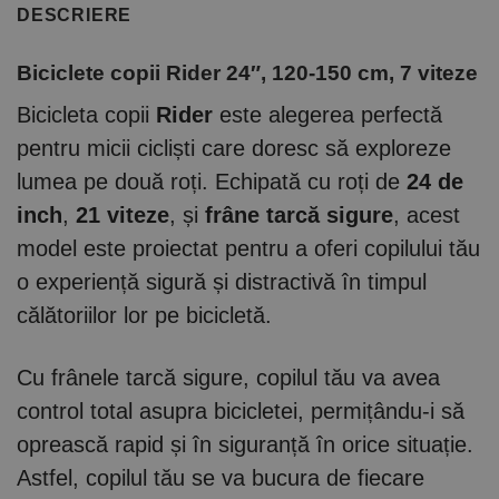
DESCRIERE
Biciclete copii Rider 24″, 120-150 cm, 7 viteze
Bicicleta copii
Rider
este alegerea perfectă
pentru micii cicliști care doresc să exploreze
lumea pe două roți. Echipată cu roți de
24 de
inch
,
21 viteze
, și
frâne tarcă sigure
, acest
model este proiectat pentru a oferi copilului tău
o experiență sigură și distractivă în timpul
călătoriilor lor pe bicicletă.
Cu frânele tarcă sigure, copilul tău va avea
control total asupra bicicletei, permițându-i să
oprească rapid și în siguranță în orice situație.
Astfel, copilul tău se va bucura de fiecare