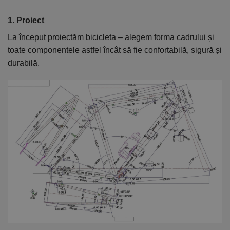
1. Proiect
2
La început proiectăm bicicleta – alegem forma cadrului și
În
toate componentele astfel încât să fie confortabilă, sigură și
el
durabilă.
ca