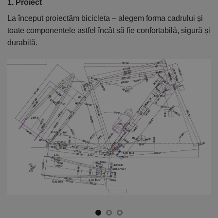
1. Proiect
2
La început proiectăm bicicleta – alegem forma cadrului și
În
toate componentele astfel încât să fie confortabilă, sigură și
el
durabilă.
ca