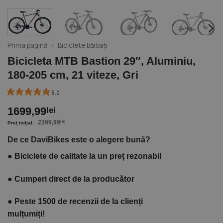
Prima pagină
/
Biciclete bărbați
Bicicleta MTB Bastion 29″, Aluminiu,
180-205 cm, 21 viteze, Gri
5.0
1699,99
lei
2399,99
lei
De ce DaviBikes este o alegere bună?
●
Biciclete de calitate la un preț rezonabil
●
Cumperi direct de la producător
●
Peste 1500 de recenzii de la clienți
mulțumiți!