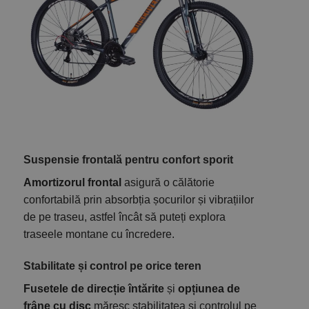
Suspensie frontală pentru confort sporit
Amortizorul frontal
asigură o călătorie
confortabilă prin absorbția șocurilor și vibrațiilor
de pe traseu, astfel încât să puteți explora
traseele montane cu încredere.
Stabilitate și control pe orice teren
Fusetele de direcție întărite
și
opțiunea de
frâne cu disc
măresc stabilitatea și controlul pe