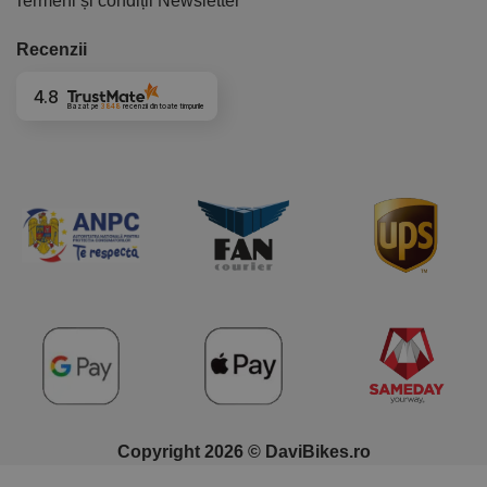
Termeni și condiții Newsletter
Recenzii
4.8
Bazat pe
3848
recenzii
din toate timpurile
Copyright 2026 © DaviBikes.ro