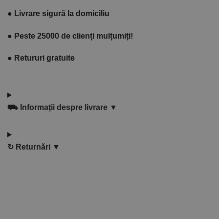
●
Livrare sigură la domiciliu
●
Peste 25000 de clienți mulțumiți!
●
Retururi gratuite
⛟
Informații despre livrare ▼
↻
Returnări ▼