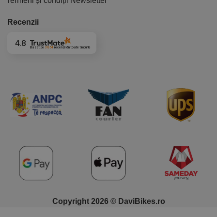
Termeni și condiții Newsletter
Recenzii
4.8
Bazat pe
3854
recenzii
din toate timpurile
Copyright 2026 © DaviBikes.ro