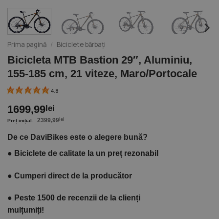
Prima pagină
/
Biciclete bărbați
Bicicleta MTB Bastion 29″, Aluminiu,
155-185 cm, 21 viteze, Maro/Portocale
4.8
1699,99
lei
2399,99
lei
De ce DaviBikes este o alegere bună?
●
Biciclete de calitate la un preț rezonabil
●
Cumperi direct de la producător
●
Peste 1500 de recenzii de la clienți
mulțumiți!