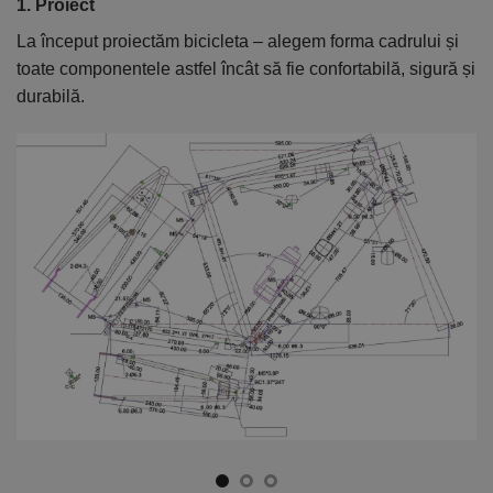
1. Proiect
2
La început proiectăm bicicleta – alegem forma cadrului și
În
toate componentele astfel încât să fie confortabilă, sigură și
el
durabilă.
ca