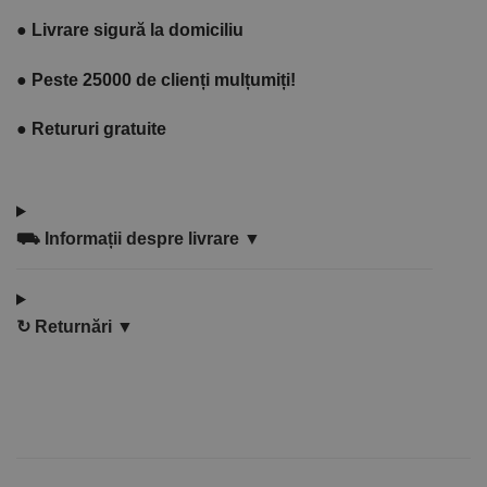
●
Livrare sigură la domiciliu
●
Peste 25000 de clienți mulțumiți!
●
Retururi gratuite
⛟
Informații despre livrare ▼
↻
Returnări ▼