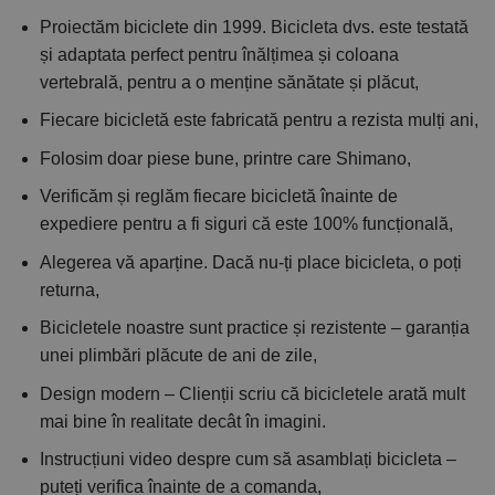
Proiectăm biciclete din 1999. Bicicleta dvs. este testată
și adaptata perfect pentru înălțimea și coloana
vertebrală, pentru a o menține sănătate și plăcut,
Fiecare bicicletă este fabricată pentru a rezista mulți ani,
Folosim doar piese bune, printre care Shimano,
Verificăm și reglăm fiecare bicicletă înainte de
expediere pentru a fi siguri că este 100% funcțională,
Alegerea vă aparține. Dacă nu-ți place bicicleta, o poți
returna,
Bicicletele noastre sunt practice și rezistente – garanția
unei plimbări plăcute de ani de zile,
Design modern – Clienții scriu că bicicletele arată mult
mai bine în realitate decât în imagini.
Instrucțiuni video despre cum să asamblați bicicleta –
puteți verifica înainte de a comanda,