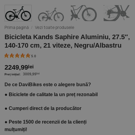
Prima pagină
/
Vezi toate produsele
Bicicleta Kands Saphire Aluminiu, 27.5″,
140-170 cm, 21 viteze, Negru/Albastru
5.0
2249,99
lei
3009,99
lei
De ce DaviBikes este o alegere bună?
●
Biciclete de calitate la un preț rezonabil
●
Cumperi direct de la producător
●
Peste 1500 de recenzii de la clienți
mulțumiți!