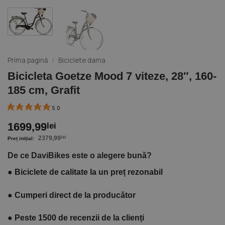
Prima pagină
/
Biciclete dama
Bicicleta Goetze Mood 7 viteze, 28″, 160-
185 cm, Grafit
5.0
1699,99
lei
2379,99
lei
De ce DaviBikes este o alegere bună?
●
Biciclete de calitate la un preț rezonabil
●
Cumperi direct de la producător
●
Peste 1500 de recenzii de la clienți