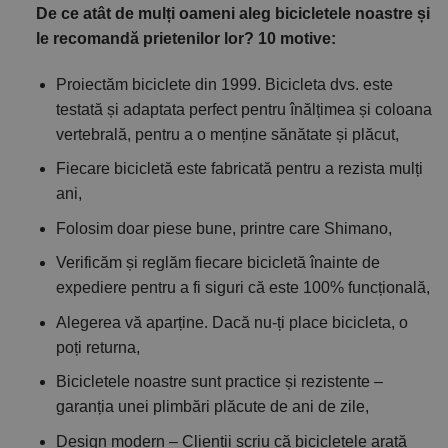
De ce atât de mulți oameni aleg bicicletele noastre și
le recomandă prietenilor lor? 10 motive:
Proiectăm biciclete din 1999. Bicicleta dvs. este
testată și adaptata perfect pentru înălțimea și coloana
vertebrală, pentru a o menține sănătate și plăcut,
Fiecare bicicletă este fabricată pentru a rezista mulți
ani,
Folosim doar piese bune, printre care Shimano,
Verificăm și reglăm fiecare bicicletă înainte de
expediere pentru a fi siguri că este 100% funcțională,
Alegerea vă aparține. Dacă nu-ți place bicicleta, o
poți returna,
Bicicletele noastre sunt practice și rezistente –
garanția unei plimbări plăcute de ani de zile,
Design modern – Clienții scriu că bicicletele arată