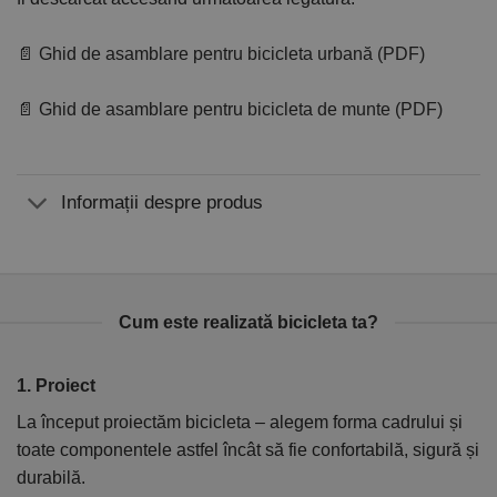
📄 Ghid de asamblare pentru bicicleta urbană (PDF)
📄 Ghid de asamblare pentru bicicleta de munte (PDF)
Informații despre produs
Cum este realizată bicicleta ta?
1. Proiect
2
La început proiectăm bicicleta – alegem forma cadrului și
În
toate componentele astfel încât să fie confortabilă, sigură și
el
durabilă.
ca