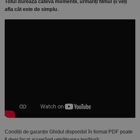
Totul durează câteva momente, urmăriți filmul și veți
afla cât este de simplu.
Condiții de garanție
Ghidul disponibil în format PDF poate
fi descărcat accesând următoarea legătură: