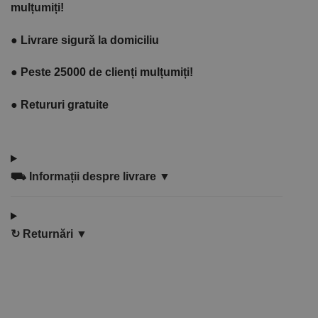
mulțumiți!
●
Livrare sigură la domiciliu
●
Peste 25000 de clienți mulțumiți!
●
Retururi gratuite
⛟
Informații despre livrare ▼
↻
Returnări ▼