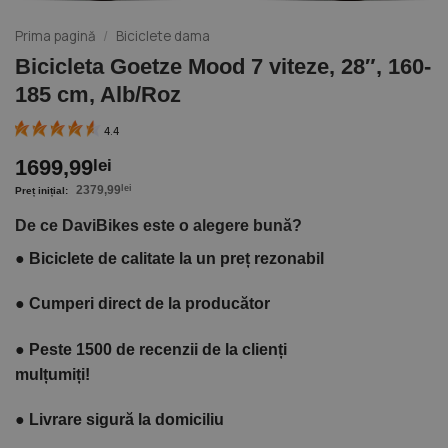
Prima pagină
/
Biciclete dama
Bicicleta Goetze Mood 7 viteze, 28″, 160-
185 cm, Alb/Roz
4.4
1699,99
lei
2379,99
lei
De ce DaviBikes este o alegere bună?
●
Biciclete de calitate la un preț rezonabil
●
Cumperi direct de la producător
●
Peste 1500 de recenzii de la clienți
mulțumiți!
●
Livrare sigură la domiciliu