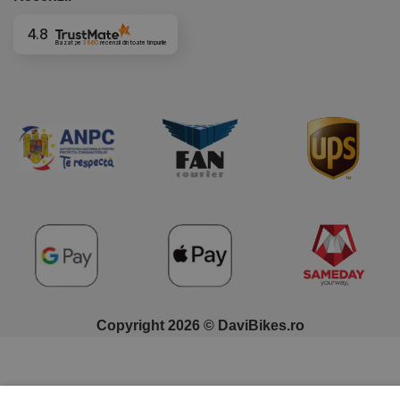
4.8
Bazat pe
3860
recenzii
din toate timpurile
Copyright 2026 © DaviBikes.ro