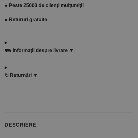
●
Peste 25000 de clienți mulțumiți!
●
Retururi gratuite
⛟
Informații despre livrare ▼
↻
Returnări ▼
DESCRIERE