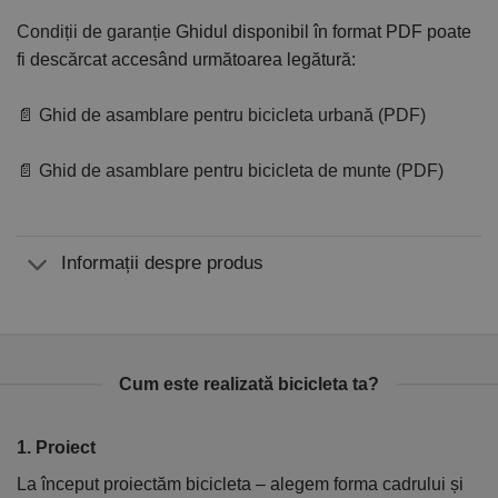
Condiții de garanție
Ghidul disponibil în format PDF poate
fi descărcat accesând următoarea legătură:
📄 Ghid de asamblare pentru bicicleta urbană (PDF)
📄 Ghid de asamblare pentru bicicleta de munte (PDF)
Informații despre produs
Cum este realizată bicicleta ta?
1. Proiect
2
La început proiectăm bicicleta – alegem forma cadrului și
În