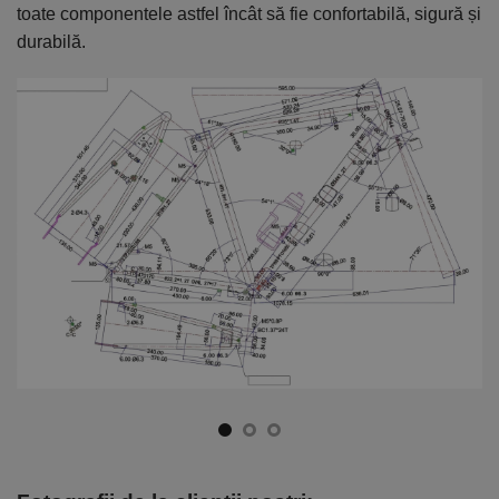
toate componentele astfel încât să fie confortabilă, sigură și
el
durabilă.
ca