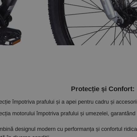
Protecție și Confort:
cție împotriva prafului și a apei pentru cadru și accesori
cția motorului împotriva prafului și umezelei, garantând s
îmbină designul modern cu performanța și confortul ridicat,