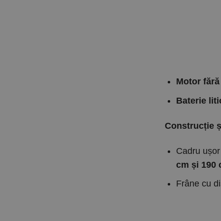
Motor fără
Baterie lit
Construcție ș
Cadru ușor 
cm și 190
Frâne cu d