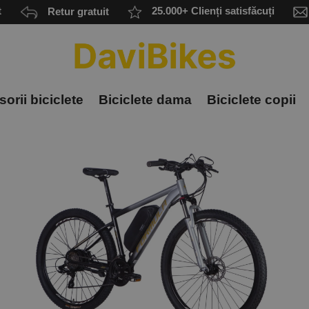
t
Retur gratuit
25.000+ Clienți satisfăcuți
orii biciclete
Biciclete dama
Biciclete copii