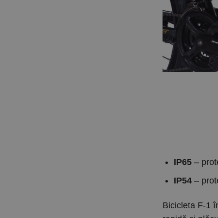
IP65
– prote
IP54
– prote
Bicicleta F-1 