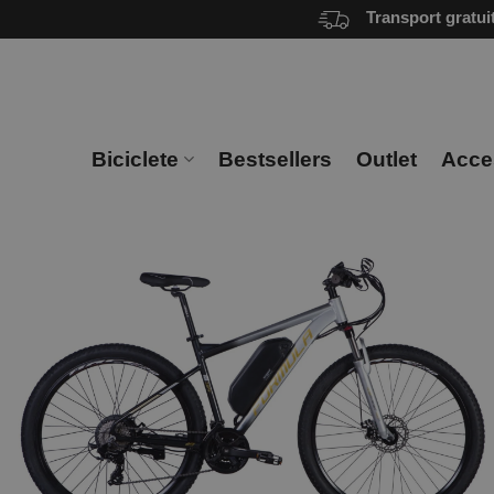
Skip
Transport gratui
to
content
Biciclete
Bestsellers
Outlet
Acces