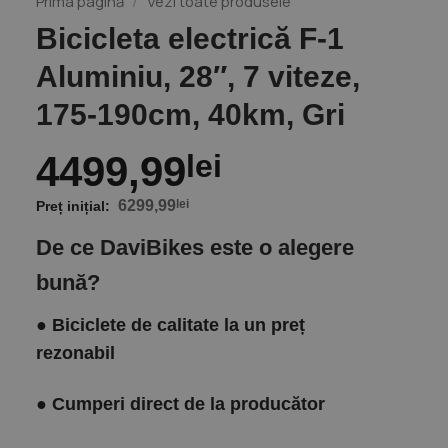
Prima pagină
/
Vezi toate produsele
Bicicleta electrică F-1
Aluminiu, 28″, 7 viteze,
175-190cm, 40km, Gri
4499,99
lei
6299,99
lei
De ce DaviBikes este o alegere
bună?
●
Biciclete de calitate la un preț
rezonabil
●
Cumperi direct de la producător