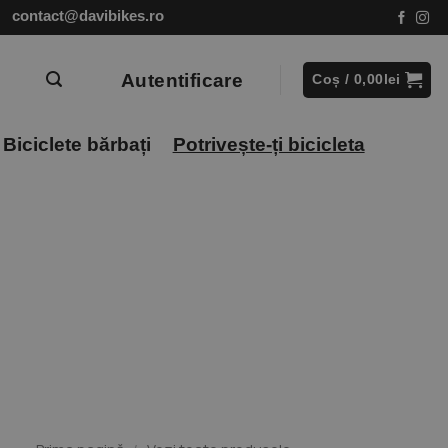
contact@davibikes.ro
Autentificare
Coș /
0,00
lei
Biciclete bărbați
Potrivește-ți bicicleta