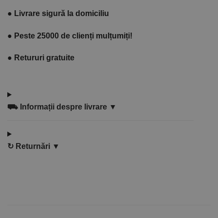
●
Livrare sigură la domiciliu
●
Peste 25000 de clienți mulțumiți!
●
Retururi gratuite
⛟
Informații despre livrare ▼
↻
Returnări ▼