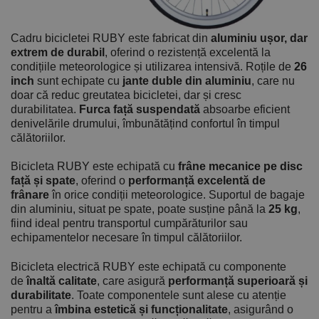
Cadru bicicletei RUBY este fabricat din
aluminiu ușor, dar
extrem de durabil
, oferind o rezistență excelentă la
condițiile meteorologice și utilizarea intensivă. Roțile de
26
inch
sunt echipate cu
jante duble din aluminiu
, care nu
doar că reduc greutatea bicicletei, dar și cresc
durabilitatea.
Furca față suspendată
absoarbe eficient
denivelările drumului, îmbunătățind confortul în timpul
călătoriilor.
Bicicleta RUBY este echipată cu
frâne mecanice pe disc
față și spate
, oferind o
performanță excelentă de
frânare
în orice condiții meteorologice. Suportul de bagaje
din aluminiu, situat pe spate, poate susține până la
25 kg
,
fiind ideal pentru transportul cumpărăturilor sau
echipamentelor necesare în timpul călătoriilor.
Bicicleta electrică RUBY este echipată cu componente
de
înaltă calitate
, care asigură
performanță superioară și
durabilitate
. Toate componentele sunt alese cu atenție
pentru a
îmbina estetică și funcționalitate
, asigurând o