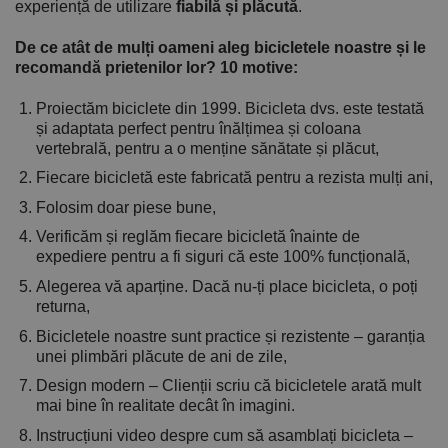
experiență de utilizare
fiabilă și plăcută
.
De ce atât de mulți oameni aleg bicicletele noastre și le
recomandă prietenilor lor? 10 motive:
Proiectăm biciclete din 1999. Bicicleta dvs. este testată
și adaptata perfect pentru înălțimea și coloana
vertebrală, pentru a o menține sănătate și plăcut,
Fiecare bicicletă este fabricată pentru a rezista mulți ani,
Folosim doar piese bune,
Verificăm și reglăm fiecare bicicletă înainte de
expediere pentru a fi siguri că este 100% funcțională,
Alegerea vă aparține. Dacă nu-ți place bicicleta, o poți
returna,
Bicicletele noastre sunt practice și rezistente – garanția
unei plimbări plăcute de ani de zile,
Design modern – Clienții scriu că bicicletele arată mult
mai bine în realitate decât în imagini.
Instrucțiuni video despre cum să asamblați bicicleta –