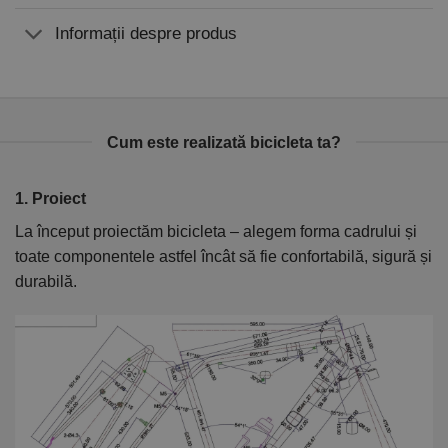
Informații despre produs
Cum este realizată bicicleta ta?
1. Proiect
2
La început proiectăm bicicleta – alegem forma cadrului și
În
toate componentele astfel încât să fie confortabilă, sigură și
el
durabilă.
ca