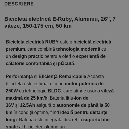
DESCRIERE
Bicicleta electrică E-Ruby, Aluminiu, 26″, 7
viteze, 150-175 cm, 50 km
Bicicleta electrică RUBY
este o
bicicletă electrică
premium
, care combină
tehnologia modernă
cu
un
design practic
pentru a oferi o
experiență de
călătorie confortabilă și plăcută
.
Performanță
și
Eficiență Remarcabile
Această
bicicletă este echipată cu un
motor puternic de
250W
cu tehnologie
BLDC
, care atinge ușor o
viteză
maximă de 25 km/h
. Bateria
litiu-ion de
36V
și
12.5Ah
asigură o
autonomie de până la 50
km
în condiții optime, fiind
ideală pentru distanțe
lungi
. Bateria este integrată discret în
suportul din
spate
al bicicletei, oferind un