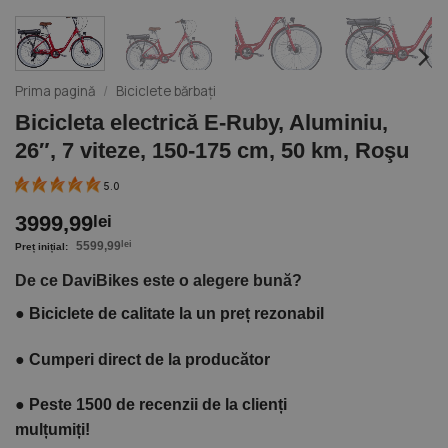
Prima pagină
/
Biciclete bărbați
Bicicleta electrică E-Ruby, Aluminiu,
26″, 7 viteze, 150-175 cm, 50 km, Roşu
5.0
3999,99
lei
5599,99
lei
De ce DaviBikes este o alegere bună?
●
Biciclete de calitate la un preț rezonabil
●
Cumperi direct de la producător
●
Peste 1500 de recenzii de la clienți
mulțumiți!