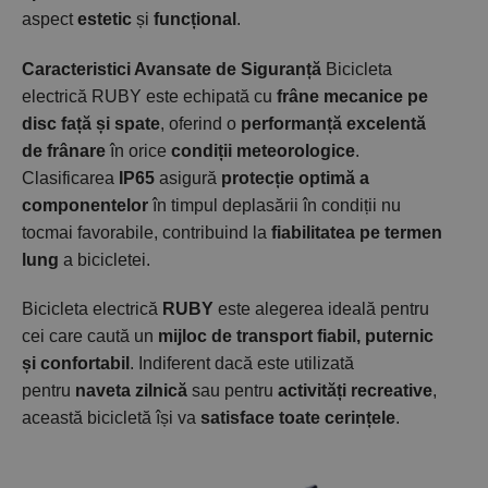
aspect
estetic
și
funcțional
.
Caracteristici Avansate de Siguranță
Bicicleta
electrică RUBY este echipată cu
frâne mecanice pe
disc față și spate
, oferind o
performanță excelentă
de frânare
în orice
condiții meteorologice
.
Clasificarea
IP65
asigură
protecție optimă a
componentelor
în timpul deplasării în condiții nu
tocmai favorabile, contribuind la
fiabilitatea pe termen
lung
a bicicletei.
Bicicleta electrică
RUBY
este alegerea ideală pentru
cei care caută un
mijloc de transport fiabil, puternic
și confortabil
. Indiferent dacă este utilizată
pentru
naveta zilnică
sau pentru
activități recreative
,
această bicicletă își va
satisface toate cerințele
.