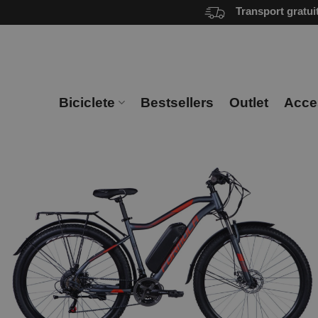
Skip
Transport gratui
to
content
Biciclete
Bestsellers
Outlet
Acces