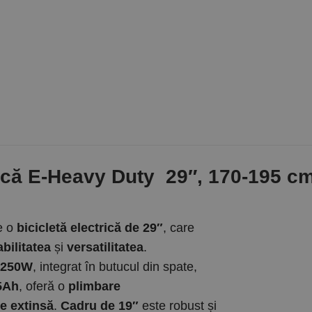
rică E-Heavy Duty 29″, 170-195 cm
e o
bicicletă electrică de 29″
, care
bilitatea
și
versatilitatea
.
 250W
, integrat în butucul din spate,
.5Ah
, oferă o
plimbare
e extinsă
.
Cadru de 19″
este robust și