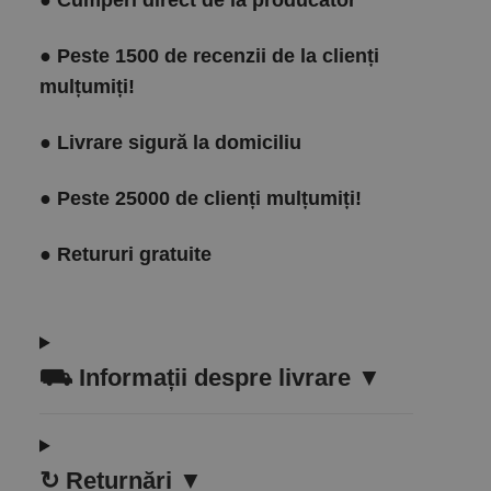
●
Cumperi direct de la producător
●
Peste 1500 de recenzii de la clienți
mulțumiți!
●
Livrare sigură la domiciliu
●
Peste 25000 de clienți mulțumiți!
●
Retururi gratuite
⛟
Informații despre livrare ▼
↻
Returnări ▼