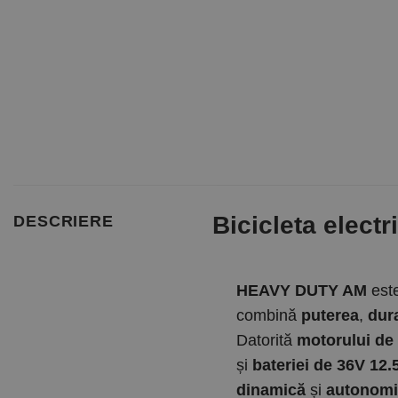
Bicicleta elect
DESCRIERE
HEAVY DUTY AM
est
combină
puterea
,
dura
Datorită
motorului de
și
bateriei de 36V 12
dinamică
și
autonomi