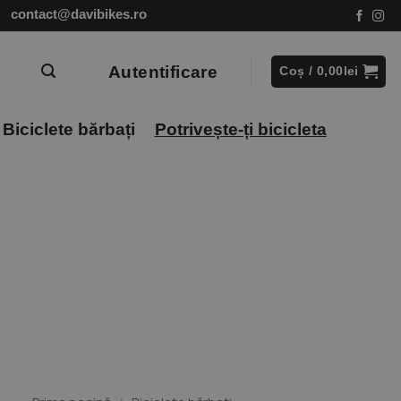
contact@davibikes.ro
Autentificare
Coș /
0,00
lei
Biciclete bărbați
Potrivește-ți bicicleta