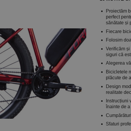
Proiectăm bi
perfect pent
sănătate și 
Fiecare bicic
Folosim doa
Verificăm și
siguri că es
Alegerea vă 
Bicicletele 
plăcute de a
Design moder
realitate dec
Instrucțiuni
înainte de 
Cumpărături 
Sfaturi profe