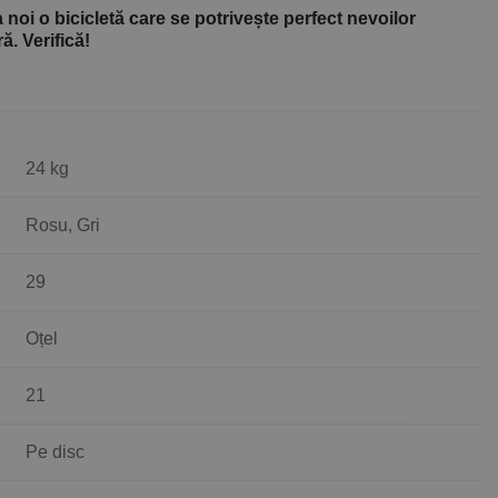
a noi o bicicletă care se potrivește perfect nevoilor
. Verifică!
24 kg
Rosu, Gri
29
Oțel
21
Pe disc