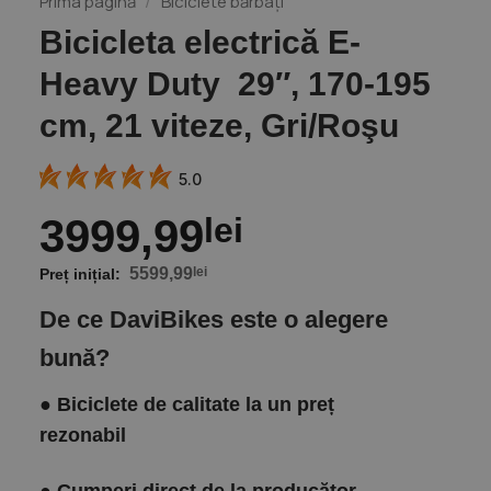
Prima pagină
/
Biciclete bărbați
Bicicleta electrică E-
Heavy Duty 29″, 170-195
cm, 21 viteze, Gri/Roşu
5.0
3999,99
lei
5599,99
lei
De ce DaviBikes este o alegere
bună?
●
Biciclete de calitate la un preț
rezonabil