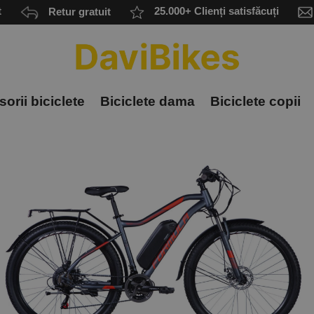
t
Retur gratuit
25.000+ Clienți satisfăcuți
orii biciclete
Biciclete dama
Biciclete copii