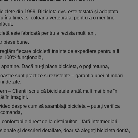
ciclete din 1999. Bicicleta dvs. este testată și adaptata
ru înălțimea și coloana vertebrală, pentru a o menține
plăcut,
letă este fabricată pentru a rezista mulți ani,
r piese bune,
 reglăm fiecare bicicletă înainte de expediere pentru a fi
te 100% funcțională,
aparține. Dacă nu-ți place bicicleta, o poți returna,
noastre sunt practice și rezistente – garanția unei plimbări
ni de zile,
n – Clienții scriu că bicicletele arată mult mai bine în
ât în imagini.
 video despre cum să asamblați bicicleta – puteți verifica
a comanda,
confortabile direct de la distribuitor – fără intermediari,
sionale și descrieri detaliate, doar să alegeți bicicleta dorită,