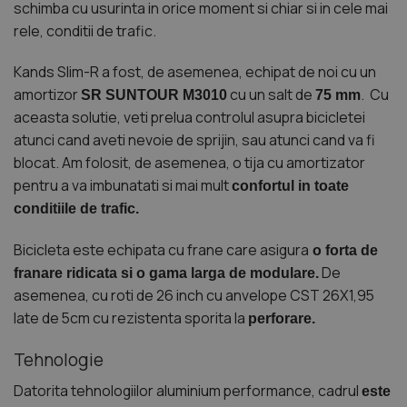
schimba cu usurinta in orice moment si chiar si in cele mai
rele, conditii de trafic.
Kands Slim-R a fost, de asemenea, echipat de noi cu un
amortizor
cu un salt de
. Cu
SR SUNTOUR M3010
75 mm
aceasta solutie, veti prelua controlul asupra bicicletei
atunci cand aveti nevoie de sprijin, sau atunci cand va fi
blocat. Am folosit, de asemenea, o tija cu amortizator
pentru a va imbunatati si mai mult
confortul in toate
conditiile de trafic.
Bicicleta este echipata cu frane care asigura
o forta de
De
franare ridicata si o gama larga de modulare.
asemenea, cu roti de 26 inch cu anvelope CST 26X1,95
late de 5cm cu rezistenta sporita la
perforare.
Tehnologie
Datorita tehnologiilor aluminium performance, cadrul
este