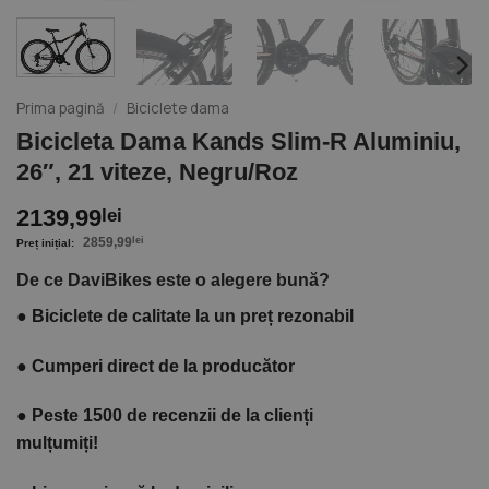
Prima pagină
/
Biciclete dama
Bicicleta Dama Kands Slim-R Aluminiu,
26″, 21 viteze, Negru/Roz
2139,99
lei
2859,99
lei
De ce DaviBikes este o alegere bună?
●
Biciclete de calitate la un preț rezonabil
●
Cumperi direct de la producător
●
Peste 1500 de recenzii de la clienți
mulțumiți!