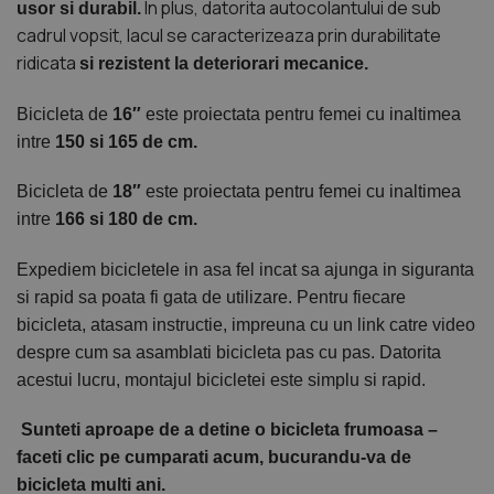
In plus, datorita autocolantului de sub
usor si durabil.
cadrul vopsit, lacul se caracterizeaza prin durabilitate
ridicata
si rezistent la deteriorari mecanice.
Bicicleta de
16″
este proiectata pentru femei cu inaltimea
intre
150 si 165 de cm.
Bicicleta de
18″
este proiectata pentru femei cu inaltimea
intre
166 si 180 de cm.
Expediem bicicletele in asa fel incat sa ajunga in siguranta
si rapid sa poata fi gata de utilizare. Pentru fiecare
bicicleta, atasam instructie, impreuna cu un link catre video
despre cum sa asamblati bicicleta pas cu pas. Datorita
acestui lucru, montajul bicicletei este simplu si rapid.
Sunteti aproape de a detine o bicicleta frumoasa –
faceti clic pe cumparati acum, bucurandu-va de
bicicleta multi ani.