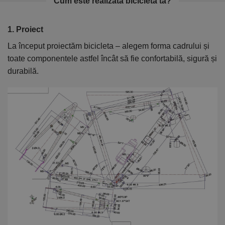
Cum este realizată bicicleta ta?
1. Proiect
2
La început proiectăm bicicleta – alegem forma cadrului și
În
toate componentele astfel încât să fie confortabilă, sigură și
el
durabilă.
ca