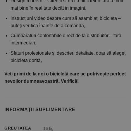
Design modern – Clienții scriu că bicicletele arată mult
mai bine în realitate decât în imagini.
Instrucțiuni video despre cum să asamblați bicicleta –
puteți verifica înainte de a comanda,
Cumpărături confortabile direct de la distribuitor – fără
intermediari,
Sfaturi profesionale și descrieri detaliate, doar să alegeți
bicicleta dorită,
Veți primi de la noi o bicicletă care se potrivește perfect
nevoilor dumneavoastră. Verifică!
INFORMAȚII SUPLIMENTARE
GREUTATEA
16 kg