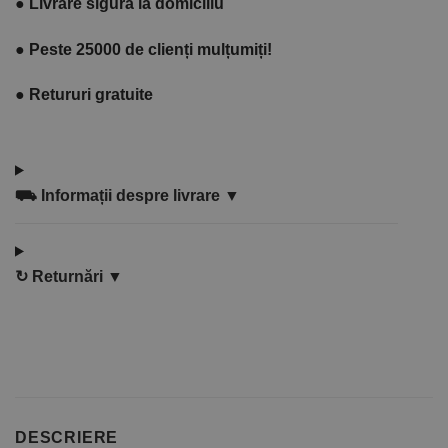
●
Livrare sigură la domiciliu
●
Peste 25000 de clienți mulțumiți!
●
Retururi gratuite
⛟
Informații despre livrare ▼
↻
Returnări ▼
DESCRIERE