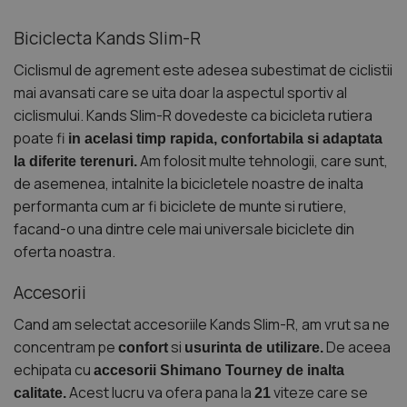
Biciclecta Kands Slim-R
Ciclismul de agrement este adesea subestimat de ciclistii
mai avansati care se uita doar la aspectul sportiv al
ciclismului. Kands Slim-R dovedeste ca bicicleta rutiera
poate fi
in acelasi timp rapida, confortabila si adaptata
Am folosit multe tehnologii, care sunt,
la diferite terenuri.
de asemenea, intalnite la bicicletele noastre de inalta
performanta cum ar fi biciclete de munte si rutiere,
facand-o una dintre cele mai universale biciclete din
oferta noastra.
Accesorii
Cand am selectat accesoriile Kands Slim-R, am vrut sa ne
concentram pe
si
De aceea
confort
usurinta de utilizare.
echipata cu
accesorii Shimano Tourney de inalta
Acest lucru va ofera pana la
viteze care se
calitate.
21