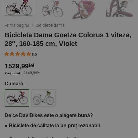
Prima pagină
/
Biciclete dama
Bicicleta Dama Goetze Colorus 1 viteza,
28″, 160-185 cm, Violet
5.0
1529,99
lei
2149,99
lei
Culoare
De ce DaviBikes este o alegere bună?
●
Biciclete de calitate la un preț rezonabil