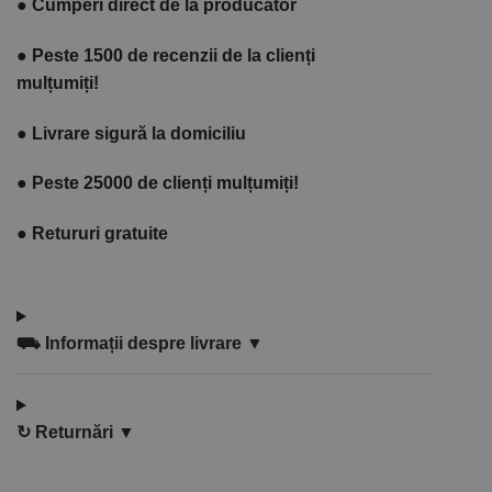
●
Cumperi direct de la producător
●
Peste 1500 de recenzii de la clienți
mulțumiți!
●
Livrare sigură la domiciliu
●
Peste 25000 de clienți mulțumiți!
●
Retururi gratuite
⛟
Informații despre livrare ▼
↻
Returnări ▼