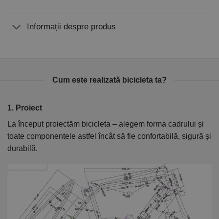
Informații despre produs
Cum este realizată bicicleta ta?
1. Proiect
2
La început proiectăm bicicleta – alegem forma cadrului și
În
toate componentele astfel încât să fie confortabilă, sigură și
el
durabilă.
ca