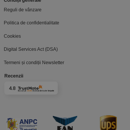
Condiții generale
Reguli de vânzare
Politica de confidentialitate
Cookies
Digital Services Act (DSA)
Termeni și condiții Newsletter
Recenzii
4.8
Bazat pe
3854
recenzii
din toate timpurile