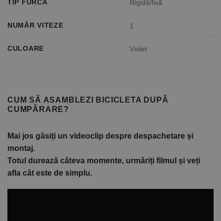
TIP FURCĂ
Rigidă/fixă
NUMĂR VITEZE
1
CULOARE
Violet
CUM SĂ ASAMBLEZI BICICLETA DUPĂ
CUMPĂRARE?
Mai jos găsiți un videoclip despre despachetare și
montaj.
Totul durează câteva momente, urmăriți filmul și veți
afla cât este de simplu.