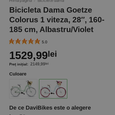
Prima pagină
/
Biciclete dama
Bicicleta Dama Goetze
Colorus 1 viteza, 28″, 160-
185 cm, Albastru/Violet
5.0
1529,99
lei
2149,99
lei
Culoare
De ce DaviBikes este o alegere