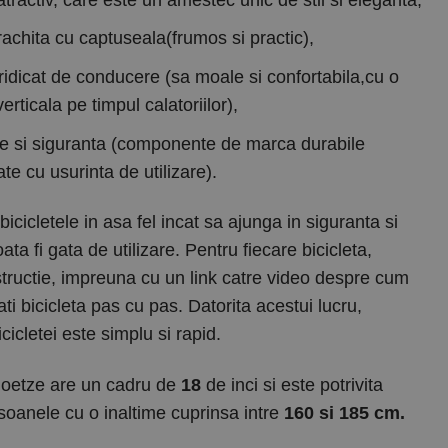
rachita cu captuseala(frumos si practic),
 ridicat de conducere (sa moale si confortabila,cu o
verticala pe timpul calatoriilor),
tate si siguranta (componente de marca durabile
te cu usurinta de utilizare).
cicletele in asa fel incat sa ajunga in siguranta si
ata fi gata de utilizare. Pentru fiecare bicicleta,
tructie, impreuna cu un link catre video despre cum
ti bicicleta pas cu pas. Datorita acestui lucru,
cicletei este simplu si rapid.
Goetze are un cadru de
18
de inci si este potrivita
soanele cu o inaltime cuprinsa intre
160 si 185 cm.