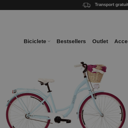
Skip
Transport gratui
to
content
Biciclete
Bestsellers
Outlet
Acces