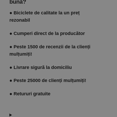
bună?
●
Biciclete de calitate la un preț
rezonabil
●
Cumperi direct de la producător
●
Peste 1500 de recenzii de la clienți
mulțumiți!
●
Livrare sigură la domiciliu
●
Peste 25000 de clienți mulțumiți!
●
Retururi gratuite