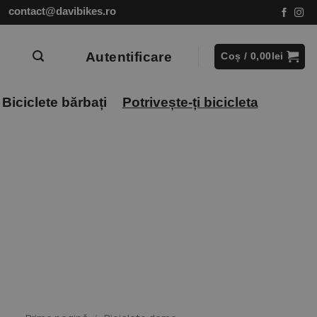
contact@davibikes.ro
Autentificare
Coș /
0,00
lei
Biciclete bărbați
Potrivește-ți bicicleta