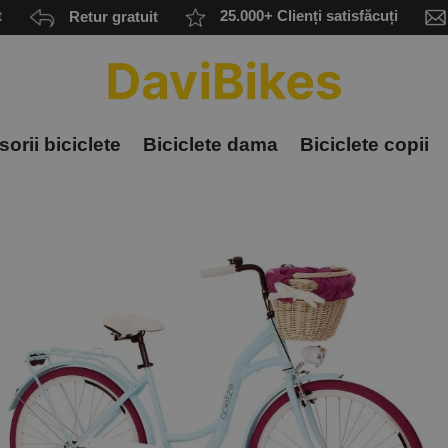
t
Retur gratuit
25.000+ Clienți satisfăcuți
orii biciclete
Biciclete dama
Biciclete copii