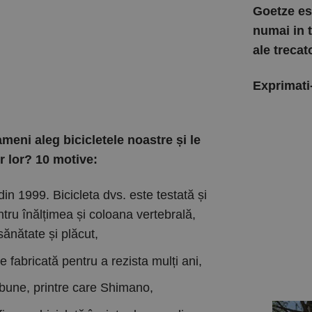
Goetze est
numai in t
ale trecat
Exprimati-
meni aleg bicicletele noastre și le
r lor? 10 motive:
din 1999. Bicicleta dvs. este testată și
tru înălțimea și coloana vertebrală,
ănătate și plăcut,
e fabricată pentru a rezista mulți ani,
bune, printre care Shimano,