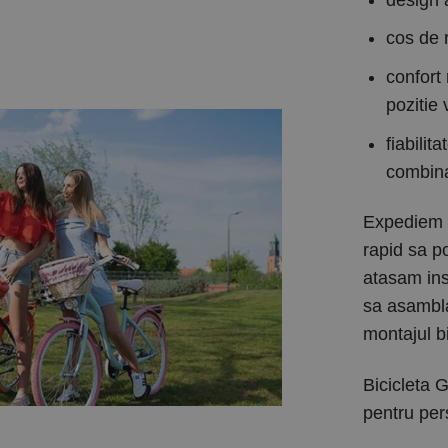
cos de 
confort
pozitie 
fiabili
combina
Expediem bi
rapid sa po
atasam ins
sa asambla
montajul bi
Bicicleta 
pentru per