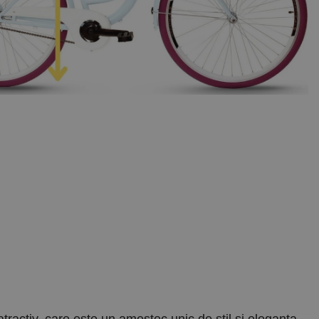
tractiv, care este un amestec unic de stil si eleganta,