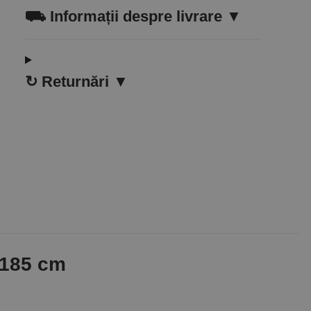
⛟
Informații despre livrare ▼
↻
Returnări ▼
0-185 cm