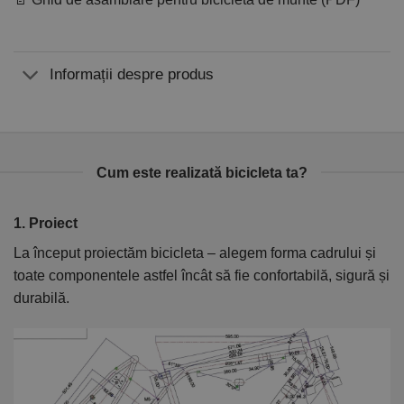
Informații despre produs
Cum este realizată bicicleta ta?
1. Proiect
2
La început proiectăm bicicleta – alegem forma cadrului și
În
toate componentele astfel încât să fie confortabilă, sigură și
el
durabilă.
ca