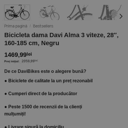
Prima pagină
/
Bestsellers
Bicicleta dama Davi Alma 3 viteze, 28″,
160-185 cm, Negru
1469,99
lei
2059,99
lei
De ce DaviBikes este o alegere bună?
●
Biciclete de calitate la un preț rezonabil
●
Cumperi direct de la producător
●
Peste 1500 de recenzii de la clienți
mulțumiți!
●
Livrare sigură la domiciliu