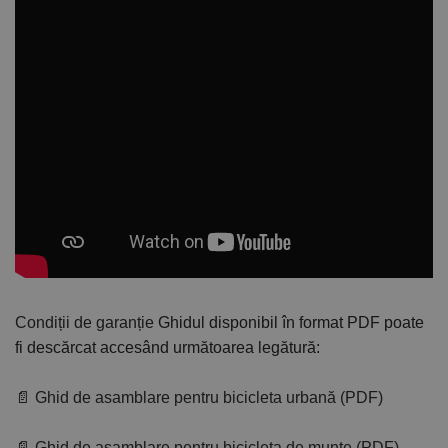
Condiții de garanție
Ghidul disponibil în format PDF poate
fi descărcat accesând următoarea legătură:
📄 Ghid de asamblare pentru bicicleta urbană (PDF)
📄 Ghid de asamblare pentru bicicleta de munte (PDF)