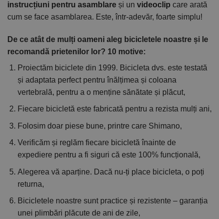
instrucțiuni pentru asamblare
și un
videoclip
care arată
cum se face asamblarea. Este, într-adevăr, foarte simplu!
De ce atât de mulți oameni aleg bicicletele noastre și le
recomandă prietenilor lor? 10 motive:
Proiectăm biciclete din 1999. Bicicleta dvs. este testată
și adaptata perfect pentru înălțimea și coloana
vertebrală, pentru a o menține sănătate și plăcut,
Fiecare bicicletă este fabricată pentru a rezista mulți ani,
Folosim doar piese bune, printre care Shimano,
Verificăm și reglăm fiecare bicicletă înainte de
expediere pentru a fi siguri că este 100% funcțională,
Alegerea vă aparține. Dacă nu-ți place bicicleta, o poți
returna,
Bicicletele noastre sunt practice și rezistente – garanția
unei plimbări plăcute de ani de zile,