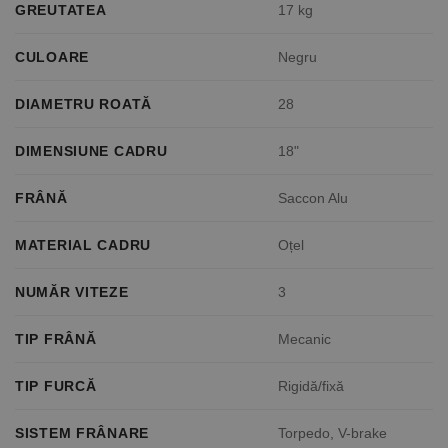
GREUTATEA
17 kg
CULOARE
Negru
DIAMETRU ROATĂ
28
DIMENSIUNE CADRU
18"
FRÂNĂ
Saccon Alu
MATERIAL CADRU
Oțel
NUMĂR VITEZE
3
TIP FRÂNĂ
Mecanic
TIP FURCĂ
Rigidă/fixă
SISTEM FRÂNARE
Torpedo, V-brake