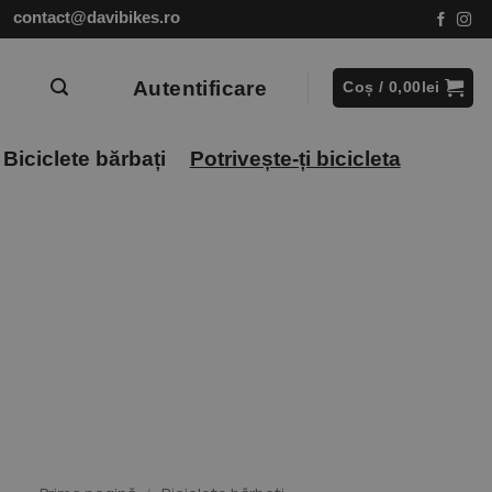
contact@davibikes.ro
Autentificare
Coș /
0,00
lei
Biciclete bărbați
Potrivește-ți bicicleta