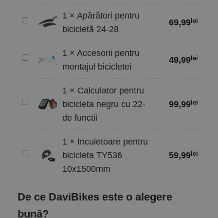
1
×
Apărători pentru
Apărători
lei
69,99
bicicletă 24-28
pentru
bicicletă
1
×
Accesorii pentru
24-
Accesorii
lei
49,99
montajul bicicletei
28
pentru
montajul
1
×
Calculator pentru
bicicletei
Calculator
lei
bicicleta negru cu 22-
99,99
pentru
de functii
bicicleta
negru
1
×
Incuietoare pentru
cu
Incuietoare
lei
bicicleta TY536
59,99
22-
pentru
10x1500mm
de
bicicleta
functii
TY536
De ce DaviBikes este o alegere
10x1500mm
bună?