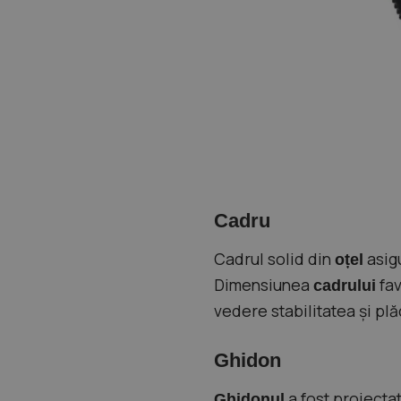
Cadru
Cadrul solid din
asigu
oțel
Dimensiunea
fav
cadrului
vedere stabilitatea și pl
Ghidon
a fost proiectat
Ghidonul