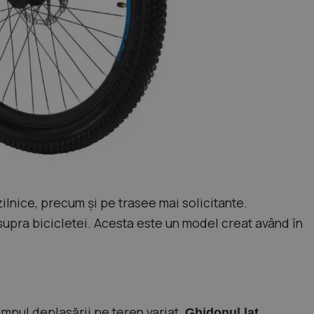
 zilnice, precum și pe trasee mai solicitante.
upra bicicletei. Acesta este un model creat având în
timpul deplasării pe teren variat.
Ghidonul lat