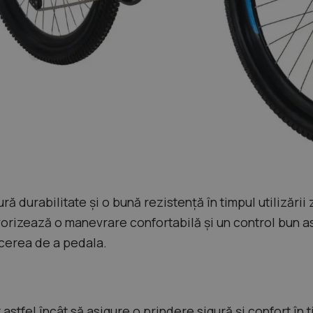
ră durabilitate și o bună rezistență în timpul utilizării
orizează o manevrare confortabilă și un control bun as
ăcerea de a pedala.
 astfel încât să asigure o prindere sigură și confort în 