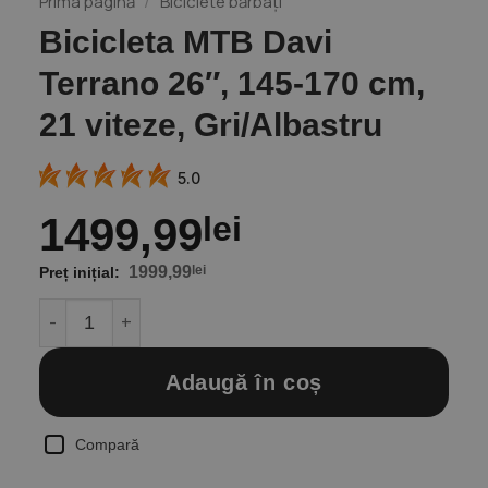
Prima pagină
/
Biciclete bărbați
Bicicleta MTB Davi
Terrano 26″, 145-170 cm,
21 viteze, Gri/Albastru
5.0
1499,99
lei
1999,99
lei
Cantitate Bicicleta MTB Davi Terrano 26", 145-170 cm, 2
Adaugă în coș
Compară