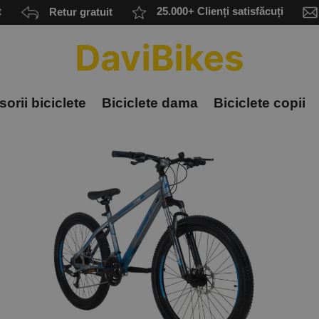
t
Retur gratuit
25.000+ Clienți satisfăcuți
orii biciclete
Biciclete dama
Biciclete copii