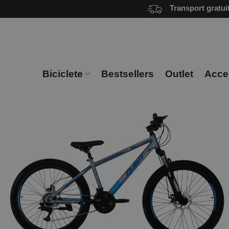
Skip
Transport gratui
to
content
Biciclete
Bestsellers
Outlet
Acces