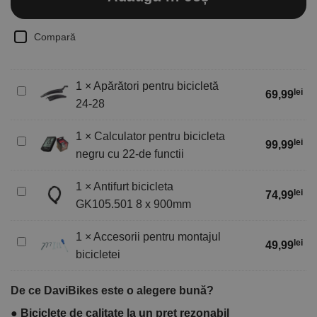
Compară
1
×
Apărători pentru bicicletă
Apărători
lei
69,99
24-28
pentru
bicicletă
1
×
Calculator pentru bicicleta
24-
Calculator
lei
99,99
28
negru cu 22-de functii
pentru
bicicleta
1
×
Antifurt bicicleta
negru
Antifurt
lei
74,99
cu
GK105.501 8 x 900mm
bicicleta
22-
GK105.501
de
1
×
Accesorii pentru montajul
8
Accesorii
lei
49,99
functii
x
bicicletei
pentru
900mm
montajul
bicicletei
De ce DaviBikes este o alegere bună?
●
Biciclete de calitate la un preț rezonabil