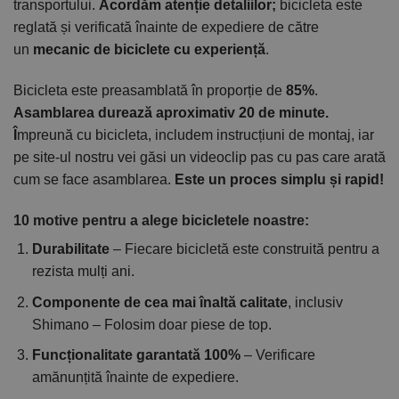
transportului.
Acordăm atenție detaliilor;
bicicleta este
reglată și verificată înainte de expediere de către
un
mecanic de biciclete cu experiență
.
Bicicleta este preasamblată în proporție de
85%
.
Asamblarea durează aproximativ 20 de minute.
Î
mpreună cu bicicleta, includem instrucțiuni de montaj, iar
pe site-ul nostru vei găsi un videoclip pas cu pas care arată
cum se face asamblarea.
Este un proces simplu și rapid!
10 motive pentru a alege bicicletele noastre:
Durabilitate
– Fiecare bicicletă este construită pentru a
rezista mulți ani.
Componente de cea mai înaltă calitate
, inclusiv
Shimano – Folosim doar piese de top.
Funcționalitate garantată 100%
– Verificare
amănunțită înainte de expediere.