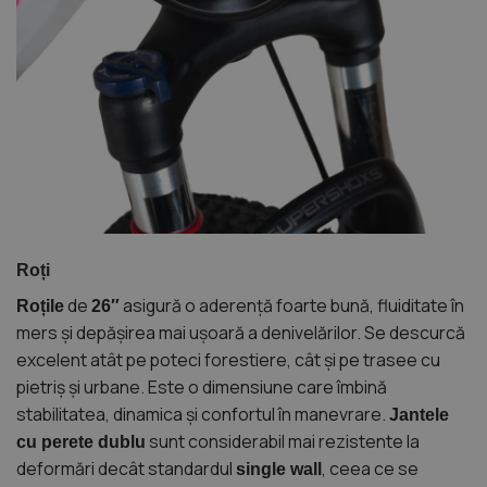
Roți
de
asigură o aderență foarte bună, fluiditate în
Roțile
26″
mers și depășirea mai ușoară a denivelărilor. Se descurcă
excelent atât pe poteci forestiere, cât și pe trasee cu
pietriș și urbane. Este o dimensiune care îmbină
stabilitatea, dinamica și confortul în manevrare.
Jantele
sunt considerabil mai rezistente la
cu perete dublu
deformări decât standardul
, ceea ce se
single wall