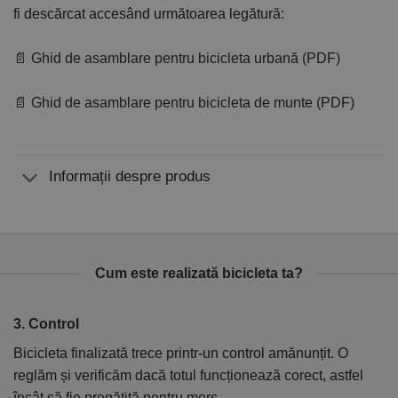
fi descărcat accesând următoarea legătură:
📄 Ghid de asamblare pentru bicicleta urbană (PDF)
📄 Ghid de asamblare pentru bicicleta de munte (PDF)
Informații despre produs
Cum este realizată bicicleta ta?
1. Proiect
2
La început proiectăm bicicleta – alegem forma cadrului și
În
toate componentele astfel încât să fie confortabilă, sigură și
el
durabilă.
ca