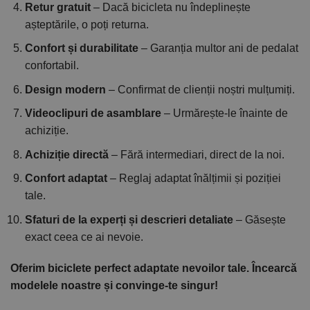
Retur gratuit
– Dacă bicicleta nu îndeplinește
așteptările, o poți returna.
Confort și durabilitate
– Garanția multor ani de pedalat
confortabil.
Design modern
– Confirmat de clienții noștri mulțumiți.
Videoclipuri de asamblare
– Urmărește-le înainte de
achiziție.
Achiziție directă
– Fără intermediari, direct de la noi.
Confort adaptat
– Reglaj adaptat înălțimii și poziției
tale.
Sfaturi de la experți și descrieri detaliate
– Găsește
exact ceea ce ai nevoie.
Oferim biciclete perfect adaptate nevoilor tale. Încearcă
modelele noastre și convinge-te singur!