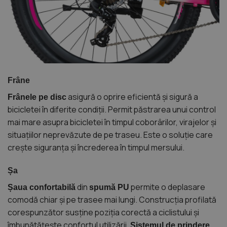
Frâne
asigură o oprire eficientă și sigură a
Frânele pe disc
bicicletei în diferite condiții. Permit păstrarea unui control
mai mare asupra bicicletei în timpul coborârilor, virajelor și
situațiilor neprevăzute de pe traseu. Este o soluție care
crește siguranța și încrederea în timpul mersului.
Șa
din
permite o deplasare
Șaua confortabilă
spumă PU
comodă chiar și pe trasee mai lungi. Construcția profilată
corespunzător susține poziția corectă a ciclistului și
îmbunătățește confortul utilizării.
Sistemul de prindere