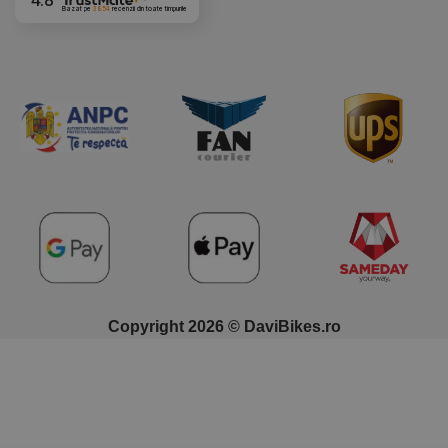
4.8
Bazat pe
3854
recenzii
din toate timpurile
Copyright 2026 © DaviBikes.ro