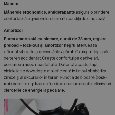
Mânere
asigură o prindere
Mânerele ergonomice, antiderapante
confortabilă a ghidonului chiar și în condiții de umezeală.
Amortizor
Furca amortizată cu blocare, cursă de 38 mm, reglare
atenuează
preload + lock-out și amortizor negru
eficient vibrațiile și denivelările apărute în timpul deplasării
pe teren accidentat.Crește confortul pe denivelări,
borduri și trasee neasfaltate. Datorită acestui fapt,
bicicleta se dovedește mai eficientă în timpul plimbărilor
zilnice și al excursiilor în teren. Funcția de blocare (
lock-
) permite rigidizarea furcii pe drumuri drepte, eliminând
out
pierderile de energie la pedalare.