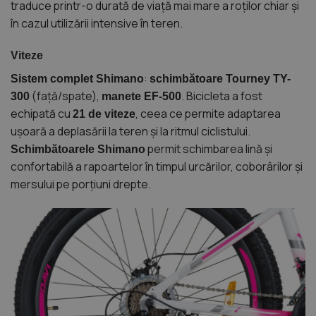
traduce printr-o durată de viață mai mare a roților chiar și
în cazul utilizării intensive în teren.
Viteze
:
Sistem complet Shimano
schimbătoare Tourney TY-
(față/spate),
. Bicicleta a fost
300
manete EF-500
echipată cu
, ceea ce permite adaptarea
21 de viteze
ușoară a deplasării la teren și la ritmul ciclistului.
permit schimbarea lină și
Schimbătoarele Shimano
confortabilă a rapoartelor în timpul urcărilor, coborârilor și
mersului pe porțiuni drepte.