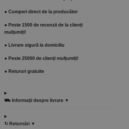
●
Cumperi direct de la producător
●
Peste 1500 de recenzii de la clienți
mulțumiți!
●
Livrare sigură la domiciliu
●
Peste 25000 de clienți mulțumiți!
●
Retururi gratuite
⛟
Informații despre livrare ▼
↻
Returnări ▼