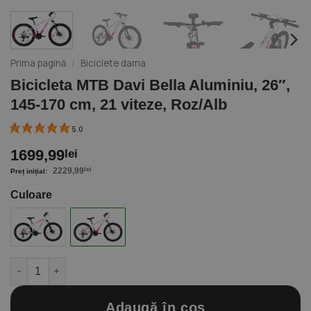
Prima pagină
/
Biciclete dama
Bicicleta MTB Davi Bella Aluminiu, 26″,
145-170 cm, 21 viteze, Roz/Alb
5.0
1699,99
lei
2229,99
lei
Culoare
Cantitate Bicicleta MTB Davi Bella Aluminiu, 26", 145-170 cm, 21
Adaugă în coș