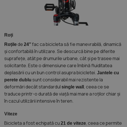
Roți
de
fac ca bicicleta să fie manevrabilă, dinamică
Roțile
24″
și confortabilă în utilizare. Se descurcă bine pe diferite
suprafețe, atât pe drumurile urbane, cât și pe trasee mai
solicitante. Este o dimensiune care îmbină fluiditatea
deplasării cu un bun control asupra bicicletei.
Jantele cu
sunt considerabil mai rezistente la
perete dublu
deformări decât standardul
, ceea ce se
single wall
traduce printr-o durată de viață mai mare a roților chiar și
în cazul utilizării intensive în teren.
Viteze
Bicicleta a fost echipată cu
, ceea ce permite
21 de viteze