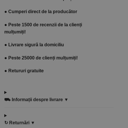
●
Cumperi direct de la producător
●
Peste 1500 de recenzii de la clienți
mulțumiți!
●
Livrare sigură la domiciliu
●
Peste 25000 de clienți mulțumiți!
●
Retururi gratuite
⛟
Informații despre livrare ▼
↻
Returnări ▼