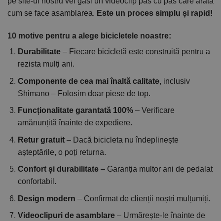
pe site-ul nostru vei găsi un videoclip pas cu pas care arată
cum se face asamblarea.
Este un proces simplu și rapid!
10 motive pentru a alege bicicletele noastre:
Durabilitate
– Fiecare bicicletă este construită pentru a
rezista mulți ani.
Componente de cea mai înaltă calitate
, inclusiv
Shimano – Folosim doar piese de top.
Funcționalitate garantată 100%
– Verificare
amănunțită înainte de expediere.
Retur gratuit
– Dacă bicicleta nu îndeplinește
așteptările, o poți returna.
Confort și durabilitate
– Garanția multor ani de pedalat
confortabil.
Design modern
– Confirmat de clienții noștri mulțumiți.
Videoclipuri de asamblare
– Urmărește-le înainte de