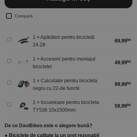
Compară
1
×
Apărători pentru bicicletă
Apărători
lei
69,99
24-28
pentru
bicicletă
1
×
Accesorii pentru montajul
24-
Accesorii
lei
49,99
28
bicicletei
pentru
montajul
1
×
Calculator pentru bicicleta
bicicletei
Calculator
lei
99,99
negru cu 22-de functii
pentru
bicicleta
1
×
Incuietoare pentru bicicleta
negru
Incuietoare
lei
59,99
cu
TY536 10x1500mm
pentru
22-
bicicleta
de
TY536
De ce DaviBikes este o alegere bună?
functii
10x1500mm
●
Biciclete de calitate la un preț rezonabil