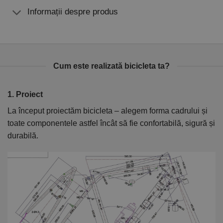
Informații despre produs
Cum este realizată bicicleta ta?
1. Proiect
2
La început proiectăm bicicleta – alegem forma cadrului și
În
toate componentele astfel încât să fie confortabilă, sigură și
el
durabilă.
ca