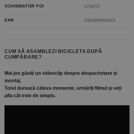
SCHIMBATOR FOI
LTWOO
EAN
5903699308325
CUM SĂ ASAMBLEZI BICICLETA DUPĂ
CUMPĂRARE?
Mai jos găsiți un videoclip despre despachetare și
montaj.
Totul durează câteva momente, urmăriți filmul și veți
afla cât este de simplu.