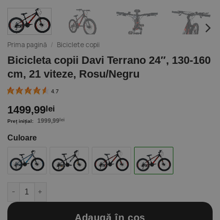
Prima pagină
/
Biciclete copii
Bicicleta copii Davi Terrano 24″, 130-160
cm, 21 viteze, Rosu/Negru
4.7
1499,99
lei
1999,99
lei
Culoare
Cantitate Bicicleta copii Davi Terrano 24", 130-160 cm, 21 vitez
Adaugă în coș