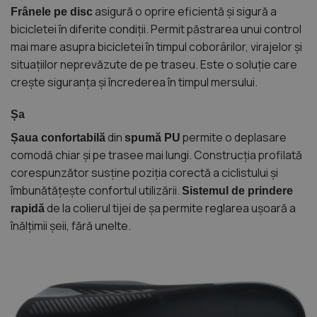
asigură o oprire eficientă și sigură a
Frânele pe disc
bicicletei în diferite condiții. Permit păstrarea unui control
mai mare asupra bicicletei în timpul coborârilor, virajelor și
situațiilor neprevăzute de pe traseu. Este o soluție care
crește siguranța și încrederea în timpul mersului.
Șa
din
permite o deplasare
Șaua confortabilă
spumă PU
comodă chiar și pe trasee mai lungi. Construcția profilată
corespunzător susține poziția corectă a ciclistului și
îmbunătățește confortul utilizării.
Sistemul de prindere
de la colierul tijei de șa permite reglarea ușoară a
rapidă
înălțimii șeii, fără unelte.