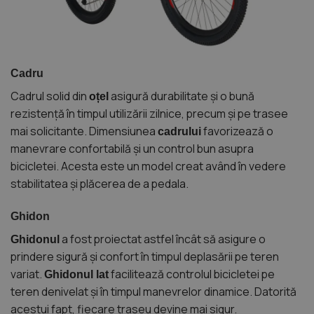
Cadru
Cadrul solid din
asigură durabilitate și o bună
oțel
rezistență în timpul utilizării zilnice, precum și pe trasee
mai solicitante. Dimensiunea
favorizează o
cadrului
manevrare confortabilă și un control bun asupra
bicicletei. Acesta este un model creat având în vedere
stabilitatea și plăcerea de a pedala.
Ghidon
a fost proiectat astfel încât să asigure o
Ghidonul
prindere sigură și confort în timpul deplasării pe teren
variat.
facilitează controlul bicicletei pe
Ghidonul lat
teren denivelat și în timpul manevrelor dinamice. Datorită
acestui fapt, fiecare traseu devine mai sigur.