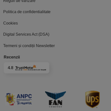
Reguli de vânzare
Politica de confidentialitate
Cookies
Digital Services Act (DSA)
Termeni și condiții Newsletter
Recenzii
4.8
Bazat pe
3860
recenzii
din toate timpurile