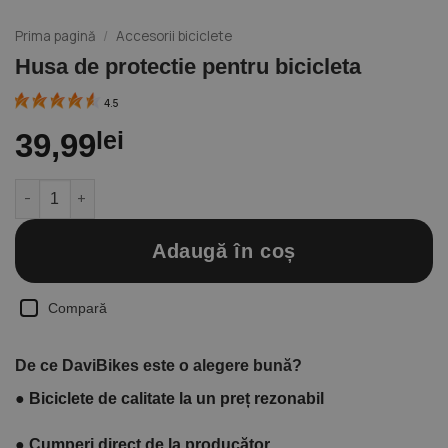
Prima pagină
/
Accesorii biciclete
Husa de protectie pentru bicicleta
4.5
39,99
lei
Cantitate Husa de protectie pentru bicicleta
Adaugă în coș
Compară
De ce DaviBikes este o alegere bună?
●
Biciclete de calitate la un preț rezonabil
●
Cumperi direct de la producător