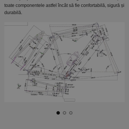
toate componentele astfel încât să fie confortabilă, sigură și
el
durabilă.
ca