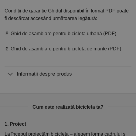
Condiții de garanție
Ghidul disponibil în format PDF poate
fi descărcat accesând următoarea legătură:
📄 Ghid de asamblare pentru bicicleta urbană (PDF)
📄 Ghid de asamblare pentru bicicleta de munte (PDF)
Informații despre produs
Cum este realizată bicicleta ta?
1. Proiect
2
La început proiectăm bicicleta – alegem forma cadrului și
În