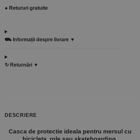
●
Retururi gratuite
⛟
Informații despre livrare ▼
↻
Returnări ▼
DESCRIERE
Casca de protectie ideala pentru mersul cu
bicicleta, role sau skateboarding.