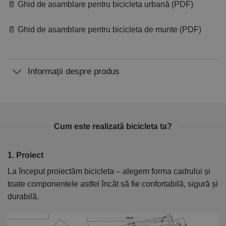
📄 Ghid de asamblare pentru bicicleta urbană (PDF)
📄 Ghid de asamblare pentru bicicleta de munte (PDF)
Informații despre produs
Cum este realizată bicicleta ta?
1. Proiect
2
La început proiectăm bicicleta – alegem forma cadrului și
În
toate componentele astfel încât să fie confortabilă, sigură și
el
durabilă.
ca