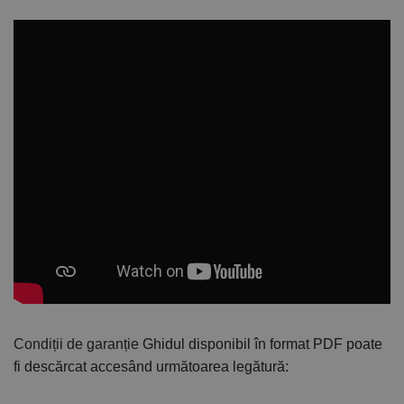
Condiții de garanție
Ghidul disponibil în format PDF poate
fi descărcat accesând următoarea legătură: