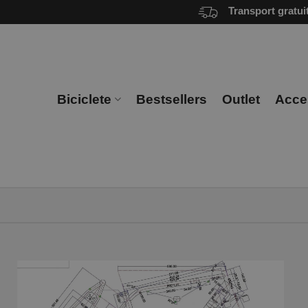
Skip
Transport gratui
to
content
Biciclete
Bestsellers
Outlet
Acces