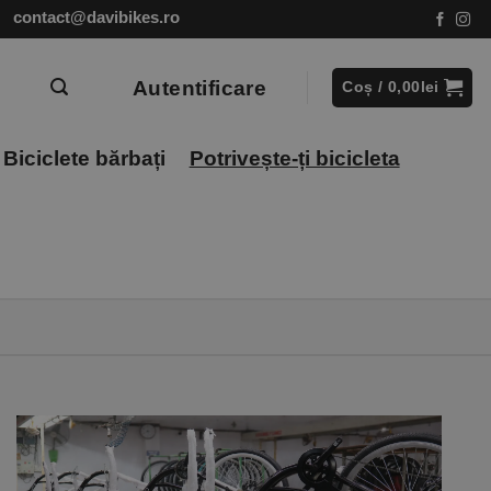
contact@davibikes.ro
Autentificare
Coș /
0,00
lei
Biciclete bărbați
Potrivește-ți bicicleta