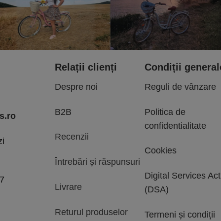
Relații clienți
Condiții general
Despre noi
Reguli de vânzare
B2B
Politica de
s.ro
confidentialitate
Recenzii
zi
Cookies
Întrebări și răspunsuri
Digital Services Act
97
Livrare
(DSA)
Returul produselor
Termeni și condiții