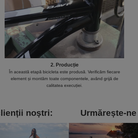
2. Producție
În această etapă bicicleta este produsă. Verificăm fiecare
element și montăm toate componentele, având grijă de
calitatea execuției.
lienții noștri:
Urmărește-ne 