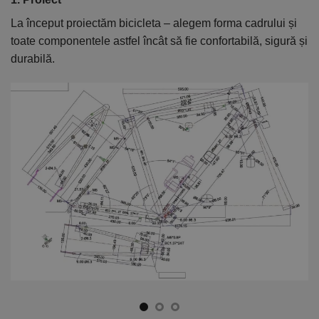
La început proiectăm bicicleta – alegem forma cadrului și
În
toate componentele astfel încât să fie confortabilă, sigură și
el
durabilă.
ca