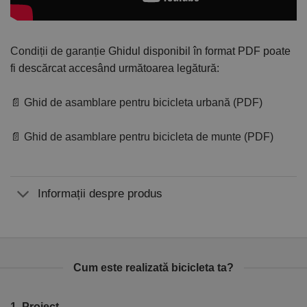
Condiții de garanție
Ghidul disponibil în format PDF poate
fi descărcat accesând următoarea legătură:
📄 Ghid de asamblare pentru bicicleta urbană (PDF)
📄 Ghid de asamblare pentru bicicleta de munte (PDF)
Informații despre produs
Cum este realizată bicicleta ta?
1. Proiect
2