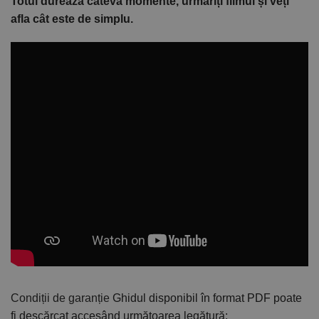
Totul durează câteva momente, urmăriți filmul și veți
afla cât este de simplu.
Condiții de garanție
Ghidul disponibil în format PDF poate
fi descărcat accesând următoarea legătură: