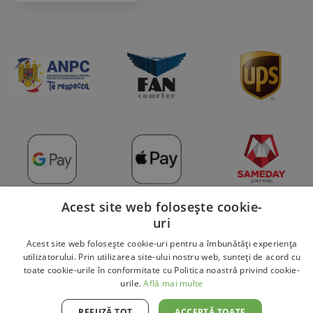
Acest site web folosește cookie-
Copyright 2026 © DaviBikes.ro
uri
Acest site web folosește cookie-uri pentru a îmbunătăți experiența
utilizatorului. Prin utilizarea site-ului nostru web, sunteți de acord cu
toate cookie-urile în conformitate cu Politica noastră privind cookie-
urile.
Află mai multe
REFUZĂ TOT
ACCEPTĂ TOATE