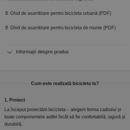
📄 Ghid de asamblare pentru bicicleta urbană (PDF)
📄 Ghid de asamblare pentru bicicleta de munte (PDF)
Informații despre produs
Cum este realizată bicicleta ta?
1. Proiect
2
La început proiectăm bicicleta – alegem forma cadrului și
În
toate componentele astfel încât să fie confortabilă, sigură și
el
durabilă.
ca