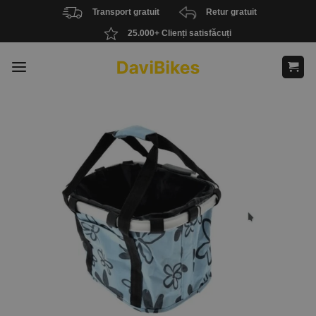
Skip
Transport gratuit
Retur gratuit
to
25.000+ Clienți satisfăcuți
content